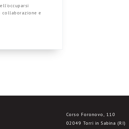
ell’occuparsi
i collaborazione e
er indagare in modo più
orare e collaborare oggi.
ealizzativi, dimentichiamo
interno di ambienti che
Corso Foronovo, 110
02049 Torri in Sabina (RI)