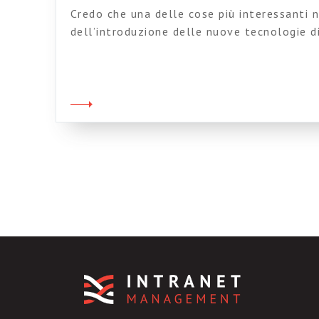
Credo che una delle cose più interessanti n
dell’introduzione delle nuove tecnologie d
comunicazione in azienda sia quella di pot
profondo che cosa significhi realmente lav
Spesso, troppo concentrati sugli aspetti r
infatti che le tecnologie si collocano all’
sono già di per […]