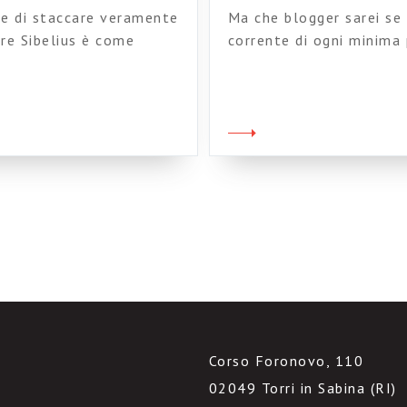
te di staccare veramente
Ma che blogger sarei se
are Sibelius è come
corrente di ogni minima
me su questo blog non ci
la tradizione, vi sottop
tamente da Scrbid, un
laboratorio orchestrale 
a sequenza armonica di
nostro maestro) è una v
armonica Rhythm changes
Corso Foronovo, 110
02049 Torri in Sabina (RI)