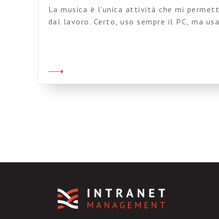
La musica è l’unica attività che mi permet
dal lavoro. Certo, uso sempre il PC, ma us
andare a Gardaland. Altro che PPT. E sicco
facciamo mancare niente ecco a voi, diret
nuovo brano che ho composto, basato sull
“What’s […]