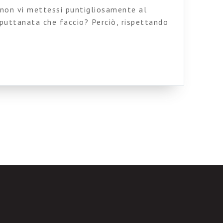
 non vi mettessi puntigliosamente al
 puttanata che faccio? Perciò, rispettando
ongo il brano che ho creato all’interno del
a cui partecipo. Il brano (corretto dal
ariazione sulla nota sequenza
 (detta anche Anatole, in Italia, e […]