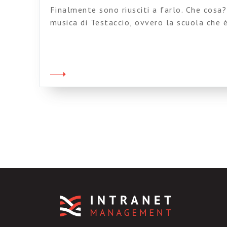
Finalmente sono riusciti a farlo. Che cosa?
musica di Testaccio, ovvero la scuola che 
emozionale tra Roma e Milano, tra il passat
vecchia vita, prigioniera dei fantasmi dell
nuova vita piena di promesse, sfide profess