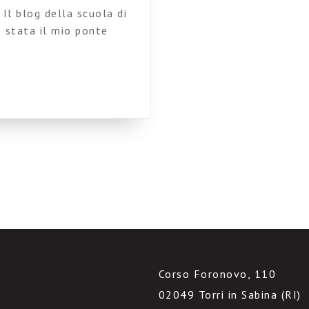
 Il blog della scuola di
è stata il mio ponte
o e il futuro, tra la mia
a mia giovinezza e la mia
ionali […]
Corso Foronovo, 110
02049 Torri in Sabina (RI)