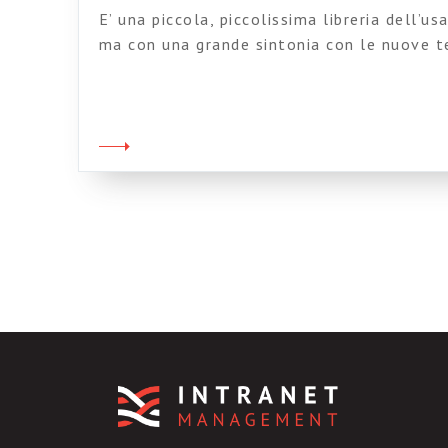
E’ una piccola, piccolissima libreria dell’u
ma con una grande sintonia con le nuove te
un po’ “casalingo” ma efficace, potete fare
avanzate) nell’aggiornatissimo catalogo, fa
rari, mettere nel carrello le vostre scelte
vendere. Testato: funziona tutto. Queste 