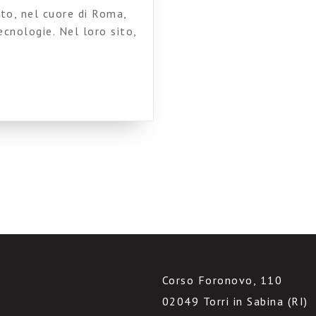
sato, nel cuore di Roma,
cnologie. Nel loro sito,
 ricerche (semplici e
re richiesta di volumi
, proporre volumi da
persone, che […]
Corso Foronovo, 110
02049 Torri in Sabina (RI)