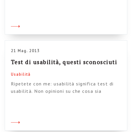
informativa di un sito web è testarla con gli
utenti usando la tecnica del tree testing.
Questo vale naturalmente anche per le
intranet, e in questo caso saranno i nostri
colleghi ad essere coinvolti nelle sessioni di
test. Su questo tema esistono molti
contributi, […]
21 Mag. 2013
Test di usabilità, questi sconosciuti
Usabilità
Ripetete con me: usabilità significa test di
usabilità. Non opinioni su che cosa sia
l’usabilità, non patetiche intenzioni di design.
L’usabilità si misura nei fatti, ovvero là dove
gli utenti incontrano le nostre interfacce. E
per passare dalle parole ai fatti esiste solo un
modo: i test. Per parlare di questo oggi