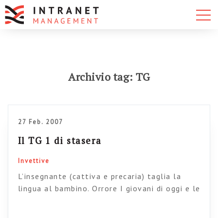
Archivio tag: TG
27 Feb. 2007
Il TG 1 di stasera
Invettive
L’insegnante (cattiva e precaria) taglia la
lingua al bambino. Orrore I giovani di oggi e le
tecnologie che gli fanno male (generazione
internet) Le giovani star di hollywood