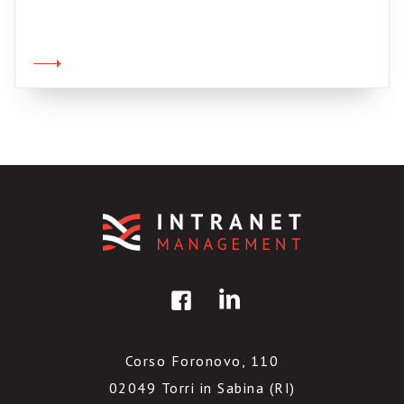
di formazione attraverso un servizio di
podcasting interno. Dove? Alla Xerox. “Tutti i
dipendenti hanno un lettore Mp3 fornito da
noi – aggiunge Magni -. La finalità è sia
professionale che extraprofessionale.
All’interno c’era anche un messaggio del Ceo
[…]
Corso Foronovo, 110
02049 Torri in Sabina (RI)