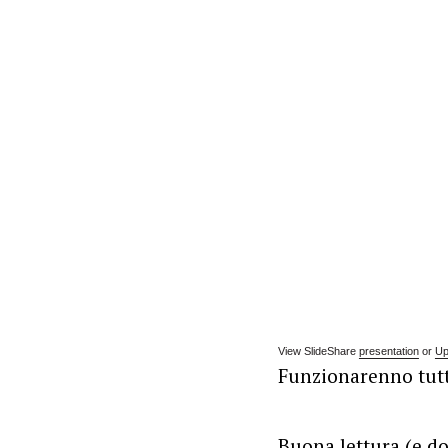
View SlideShare
presentation
or
Up
Funzionarenno tutti
Buona lettura (e d