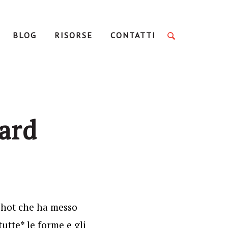
BLOG
RISORSE
CONTATTI
hard
nshot che ha messo
utte* le forme e gli