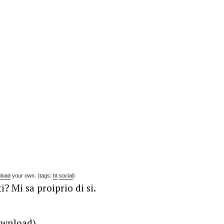
load
your own. (tags:
bt
social
)
? Mi sa proiprio di si.
ownload)