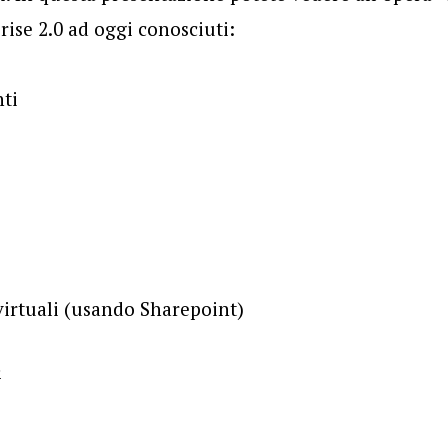
rise 2.0 ad oggi conosciuti:
nti
virtuali (usando Sharepoint)
8