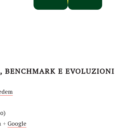
, BENCHMARK E EVOLUZIONI
edem
so)
m +
Google