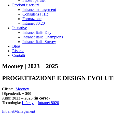
I nostri partner
Prodotti e servizi
Intranet management
Consulenza HR
Formazione
Intranet 80.20
Iniziative
Intranet Italia Day
Intranet Italia Champions
Intranet Italia Survey
Blog
Risorse
Contatti
Mooney | 2023 – 2025
PROGETTAZIONE E DESIGN EVOLUTI
Cliente:
Mooney
Dipendenti: +
500
Anni:
2023 – 2025 (in corso)
Tecnologia:
Liferay
–
Intranet 8020
IntranetManagement