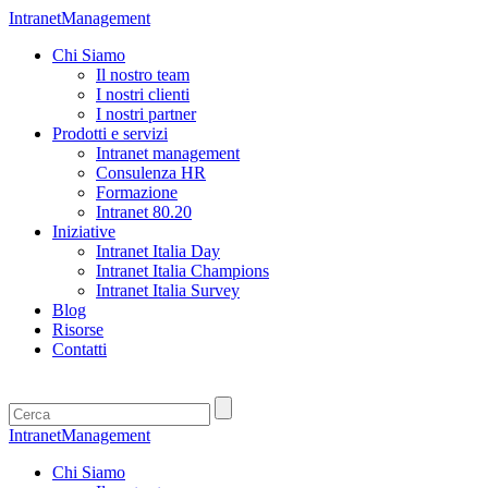
IntranetManagement
Chi Siamo
Il nostro team
I nostri clienti
I nostri partner
Prodotti e servizi
Intranet management
Consulenza HR
Formazione
Intranet 80.20
Iniziative
Intranet Italia Day
Intranet Italia Champions
Intranet Italia Survey
Blog
Risorse
Contatti
IntranetManagement
Chi Siamo