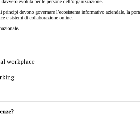
e davvero evoluta per le persone dell’organizzazione.
li principi devono governare l’ecosistema informativo aziendale, la portat
ace e sistemi di collaborazione online.
rnazionale.
ital workplace
orking
”
renze?