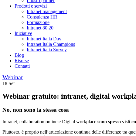
I nostri partner
Prodotti e servizi
Intranet management
Consulenza HR
Formazione
Intranet 80.20
Iniziative
Intranet Italia Day
Intranet Italia Champions
Intranet Italia Survey
Blog
Risorse
Contatti
Webinar
18 Set
Webinar gratuito: intranet, digital workpla
No, non sono la stessa cosa
Intranet, collaboration online e Digital workplace
sono spesso visti 
Piuttosto, è proprio nell’articolazione continua delle differenze tra que