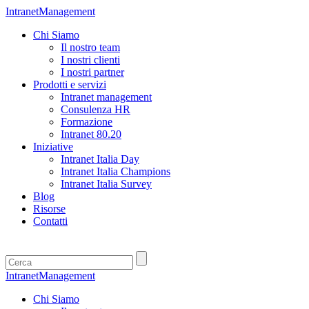
IntranetManagement
Chi Siamo
Il nostro team
I nostri clienti
I nostri partner
Prodotti e servizi
Intranet management
Consulenza HR
Formazione
Intranet 80.20
Iniziative
Intranet Italia Day
Intranet Italia Champions
Intranet Italia Survey
Blog
Risorse
Contatti
IntranetManagement
Chi Siamo