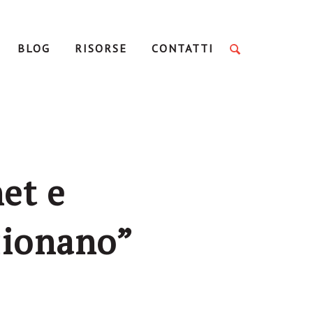
BLOG
RISORSE
CONTATTI
net e
zionano”