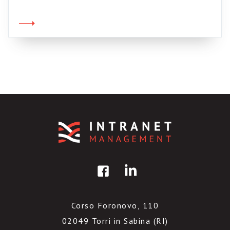
letteralmente “a pezzi”, strapazzato da un
D’Alema in grande spolvero. Bastava una sua
espressione, un occhio allampanato, uno
sguardo indulgente, per trasformare le […]
Corso Foronovo, 110
02049 Torri in Sabina (RI)