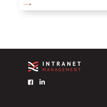
al 2.0. Insomma, la scommessa è passare d
telefono online […]