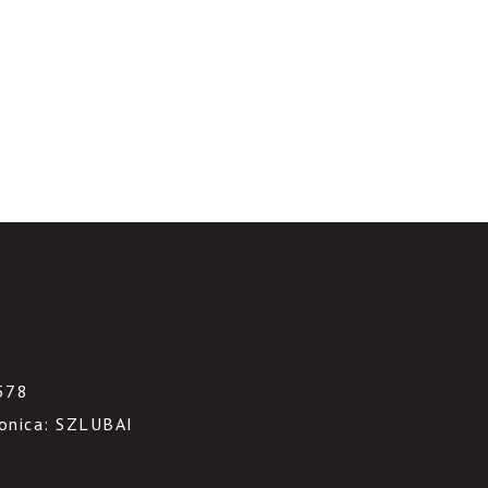
3
578
ronica: SZLUBAI