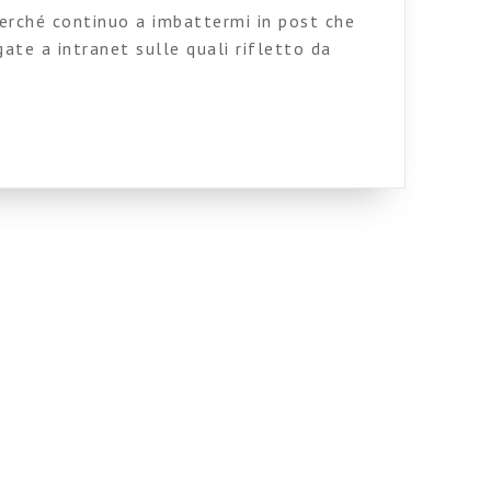
rché continuo a imbattermi in post che
ate a intranet sulle quali rifletto da
 blog sa infatti che sono un grande
sone (o “Directory aziendale“) come killer
net e sa anche che questo tema rappresenta,
 vera frontiera […]