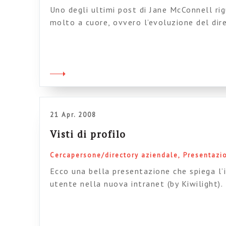
Uno degli ultimi post di Jane McConnell ri
molto a cuore, ovvero l’evoluzione del dire
used generated content. Credo anche io ch
giochi una scommessa fondamentale: flessib
modifica e di generazione dei contenuti su
la vera sfida organizzativa per […]
21 Apr. 2008
Visti di profilo
Cercapersone/directory aziendale
Presentazi
Ecco una bella presentazione che spiega l’
utente nella nuova intranet (by Kiwilight)
considero quella dei profili utente una que
traghettare le intranet verso le nuove fron
vero ponte concettuale/operativo che perm