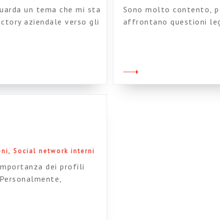
guarda un tema che mi sta
Sono molto contento, pe
ctory aziendale verso gli
affrontano questioni leg
e su questo tema si
tempo. Chi segue questo
ilità, possibilità di
sostenitore del cercaper
l directory rappresentano
application delle intra
a mio modo di vedere, la
oni
Social network interni
importanza dei profili
. Personalmente,
stione cruciale per
tiere collaborative e il
ette di passare dall’1.0