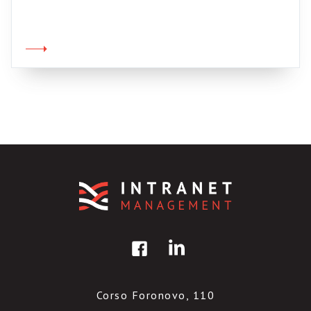
scaricarne un estratto da qui). Quest’anno si
sono fissati con gli ERP, che non sono
malattie della pelle, ma un tipo di sistemi
informativi. Come al solito le cose non vanno
né bene né male, ma intanto […]
Corso Foronovo, 110