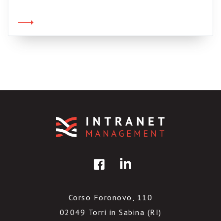
ambienti di collaborazione 2.0. L’autore
(Mattew C. Clarke) ammette che ad oggi non
esistono indicazioni precise, e che il suo è solo
un contributo ad un dibattito in corso, ma […]
Corso Foronovo, 110
02049 Torri in Sabina (RI)