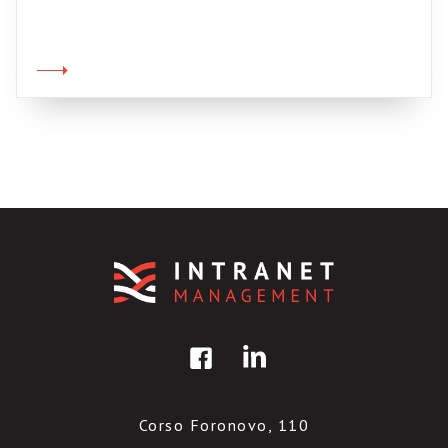
tutorial formativi e informativi) è di gran
lunga superiore a molte altre teconologie. Una
prova la trovate nel
simpaticissimo Molleindustria, un sito
dedicato alla flessibilità del lavoro e ed altre
amenità (grazie Leuca per […]
Corso Foronovo, 110