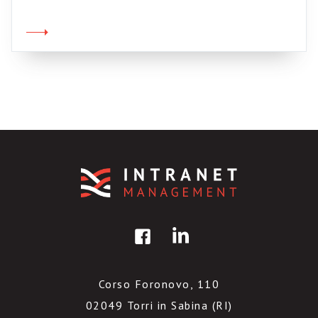
direte voi, bella forza, bastava leggersi gli
assoli di Parker per capirlo, ma per trovare
bisogna cercare…
Corso Foronovo, 110
02049 Torri in Sabina (RI)