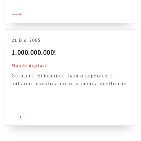
attendibili. E oggi le ho trovate. Va bene:
faccio outing e vi confesso che non sapevo
assolutamente nulla del lavoro che Giancarlo
Livraghi conduce da anni sui […]
21 Dic. 2005
1.000.000.000!
Mondo digitale
Gli utenti di internet hanno superato il
miliardo: questo almeno stando a quello che
dice J. Nielsen nella sua ultima newsletter La
fonte del dato è l’ultima ricerca di Morgan
Stanley (la scaricate in PDF da qui – 1,2 Mb).
La cifra raddoppierà entro il 2015. Da dove
arrivano questi nuovi utenti? Indovinate un pò:
arrivano principalmente […]