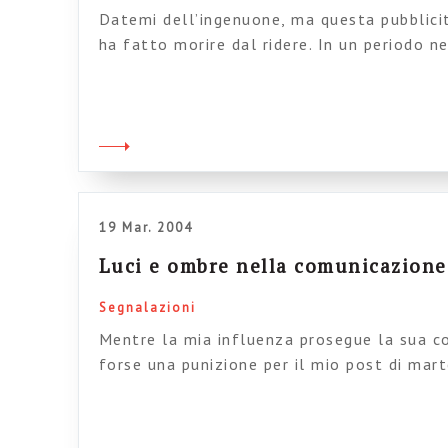
Datemi dell’ingenuone, ma questa pubblicit
ha fatto morire dal ridere. In un periodo n
il banner è morto e l’advertising online fat
collaudato keyword advertising) a trovare 
piccoli video sulla nuova offerta integrata
hanno rincuorato. Ci si […]
19 Mar. 2004
Luci e ombre nella comunicazione 
Segnalazioni
Mentre la mia influenza prosegue la sua co
forse una punizione per il mio post di mar
P, una lista di pubblicitari che parlano a “r
mondo. La lista è attualmente ferma, ma p
di spunti interessanti sulla comunicazione 