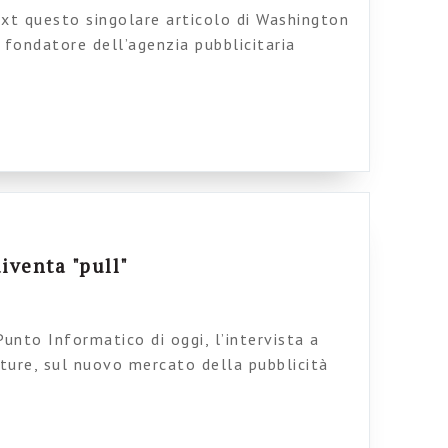
ext questo singolare articolo di Washington
e fondatore dell’agenzia pubblicitaria
ertezze, di lavoro post industriale, di
 dell’intervento: Noi lavoriamo con i soldi
biamo essere molto responsabili, ma é
na delle componenti base del nostro
 Gioco dicendo […]
iventa "pull"
unto Informatico di oggi, l’intervista a
rture, sul nuovo mercato della pubblicità
iave nei motori di ricerca. Finalmente ho