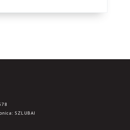
3
578
ronica: SZLUBAI