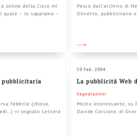
à online della Cisco mi
Pesco dall’archivio di N
el quale – lo sappiamo –
Olivetto, pubblicitario 
ica (al di là dell’ormai
W/Brasil. Si parla di inc
nuovi modelli, questi
leadership. Uno stralcio
 per la telefonia mi
degli altri, per cui dob
fondamentale gestire u
business: l’allegria.[…]
10 Feb. 2004
pubblicitaria
La pubblicità Web d
Segnalazioni
rsa febbrile (chissà,
Molto interessante, su P
tedì…) vi segnalo Lettera
Davide Corcione, di Ove
uota libera” del loro
collegata alle parole ch
otete trovare una serie
capito come funziona…
pubblicitaria, e saggiare