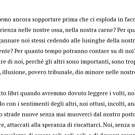
emo ancora sopportare prima che ci esploda in facc
rienza nelle nostre ossa, nella nostra carne? Per q
nnare noi stessi cedendo alle lusinghe della nostra
nte? Per quanto tempo potranno contare su di noi
e di noi, perché gli altri sono importanti, sono tr
 illusione, povero tribunale, dio minore nelle nostr
tto libri quando avremmo dovuto leggere i volti, n
o con i sentimenti degli altri, noi ottusi, incolti, an
o strade nuove senza mai muoverci dal nostro post
e, attaccati alla speranza di riscattarci. Noi, senza