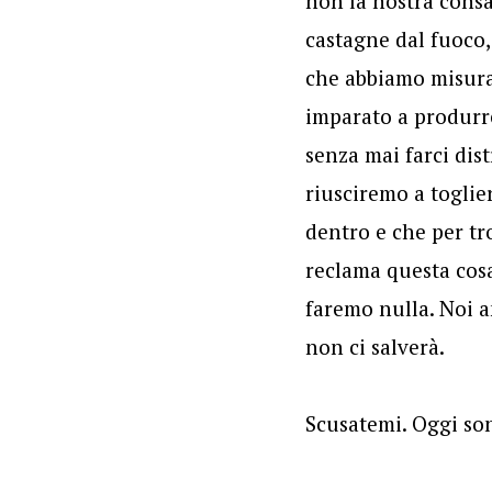
non la nostra consap
castagne dal fuoco,
che abbiamo misurat
imparato a produrre
senza mai farci dist
riusciremo a toglie
dentro e che per tr
reclama questa cos
faremo nulla. Noi 
non ci salverà.
Scusatemi. Oggi so