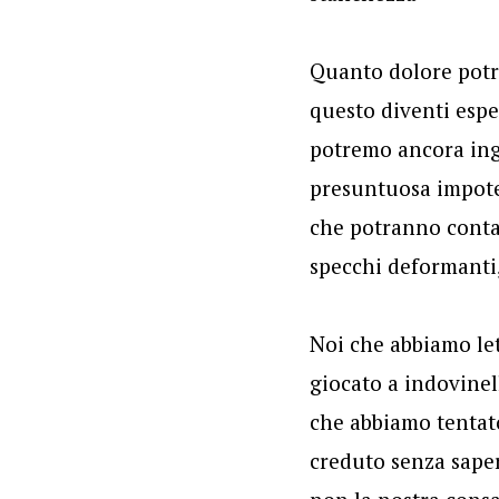
Quanto dolore potr
questo diventi espe
potremo ancora inga
presuntuosa impote
che potranno contar
specchi deformanti,
Noi che abbiamo le
giocato a indovinell
che abbiamo tentat
creduto senza saper