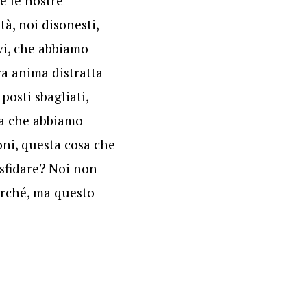
re le nostre
à, noi disonesti,
vi, che abbiamo
ra anima distratta
posti sbagliati,
sa che abbiamo
ni,
questa cosa che
sfidare? Noi non
rché, ma questo