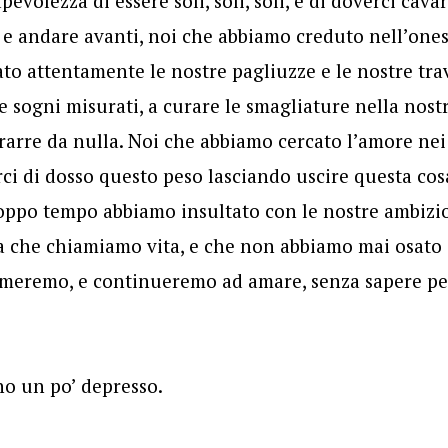
evolezza di essere soli, soli, soli, e di doverci cava
 e andare avanti, noi che abbiamo creduto nell’onest
o attentamente le nostre pagliuzze e le nostre tra
 sogni misurati, a curare le smagliature nella nost
rarre da nulla. Noi che abbiamo cercato l’amore nei 
rci di dosso questo peso lasciando uscire questa co
oppo tempo abbiamo insultato con le nostre ambizio
a che chiamiamo vita, e che non abbiamo mai osato 
ameremo, e continueremo ad amare, senza sapere pe
no un po’ depresso.