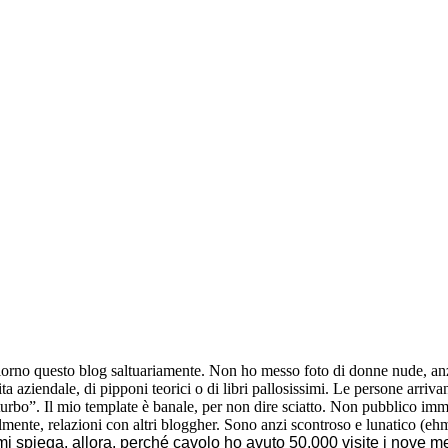
orno questo blog saltuariamente. Non ho messo foto di donne nude, anz
 aziendale, di pipponi teorici o di libri pallosissimi. Le persone arriv
bo”. Il mio template è banale, per non dire sciatto. Non pubblico imma
lmente, relazioni con altri bloggher. Sono anzi scontroso e lunatico (e
spiega, allora, perché cavolo ho avuto 50.000 visite i nove mesi