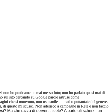
i non ho praticamente mai messo foto; non ho parlato quasi mai di
ano sul sito cercando su Google parole astruse come
gini che si muovono, non uso smile animati o puttantate del genere,
hm, di questo mi scuso). Non aderisco a campagne in Rete e non faccio
? Ma che razza di pervertiti siete? A parte gli scherzi, un