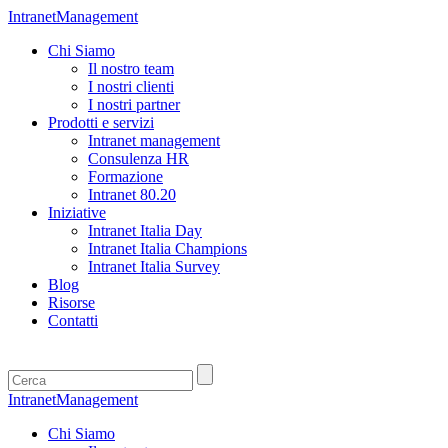
IntranetManagement
Chi Siamo
Il nostro team
I nostri clienti
I nostri partner
Prodotti e servizi
Intranet management
Consulenza HR
Formazione
Intranet 80.20
Iniziative
Intranet Italia Day
Intranet Italia Champions
Intranet Italia Survey
Blog
Risorse
Contatti
IntranetManagement
Chi Siamo