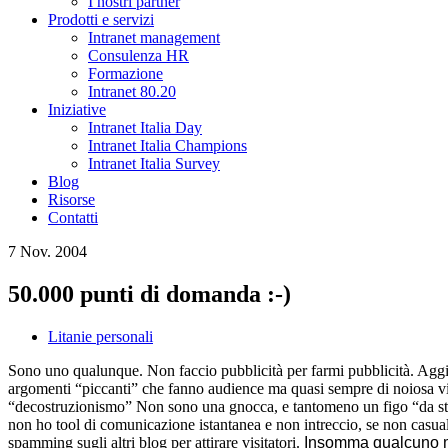
I nostri partner
Prodotti e servizi
Intranet management
Consulenza HR
Formazione
Intranet 80.20
Iniziative
Intranet Italia Day
Intranet Italia Champions
Intranet Italia Survey
Blog
Risorse
Contatti
7 Nov. 2004
50.000 punti di domanda :-)
Litanie personali
Sono uno qualunque. Non faccio pubblicità per farmi pubblicità. Aggi
argomenti “piccanti” che fanno audience ma quasi sempre di noiosa vita
“decostruzionismo” Non sono una gnocca, e tantomeno un figo “da stur
non ho tool di comunicazione istantanea e non intreccio, se non casua
spamming sugli altri blog per attirare visitatori.
Insomma qualcuno mi 