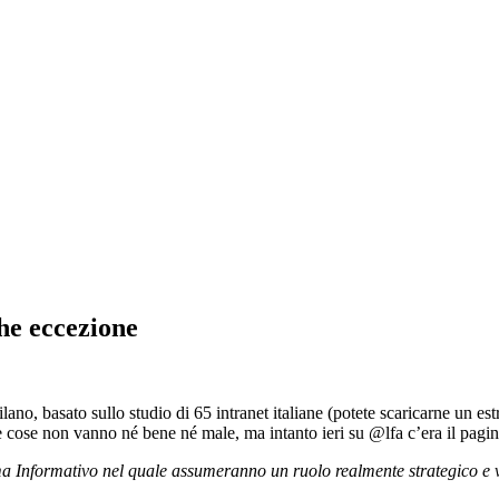
he eccezione
ano, basato sullo studio di 65 intranet italiane (potete scaricarne un est
 le cose non vanno né bene né male, ma intanto ieri su @lfa c’era il pagi
ma Informativo nel quale assumeranno un ruolo realmente strategico e v