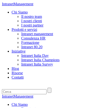
IntranetManagement
Chi Siamo
Il nostro team
I nostri clienti
I nostri partner
Prodotti e servizi
Intranet management
Consulenza HR
Formazione
Intranet 80.20
Iniziative
Intranet Italia Day
Intranet Italia Champions
Intranet Italia Survey
Blog
Risorse
Contatti
IntranetManagement
Chi Siamo