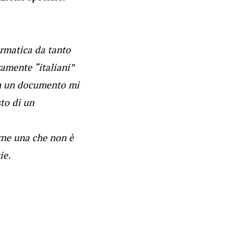
ormatica da tanto
amente “italiani”
in un documento mi
sto di un
rne una che non è
ie.