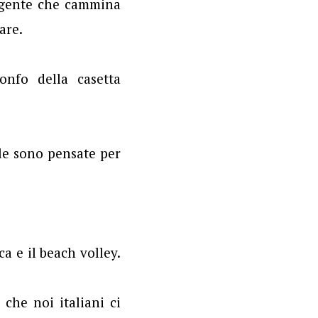
i gente che cammina
are.
ionfo della casetta
le sono pensate per
a e il beach volley.
che noi italiani ci