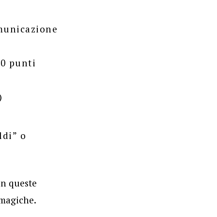
omunicazione
00 punti
)
ldi” o
on queste
 magiche.