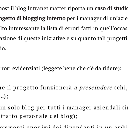
post il blog
Intranet matter
riporta un
caso di studio
ogetto di blogging interno
per i manager di un’azie
lto interessante la lista di errori fatti in quell’occa
azione di queste iniziative e su quanto tali proget
io.
errori evidenziati (leggete bene che c’è da ridere):
e il progetto funzionerà
a prescindere
(ehi
…);
un solo blog per tutti i manager aziendali (
 tratto personale del blog);
commenti anonimi dei dipendenti in un amb