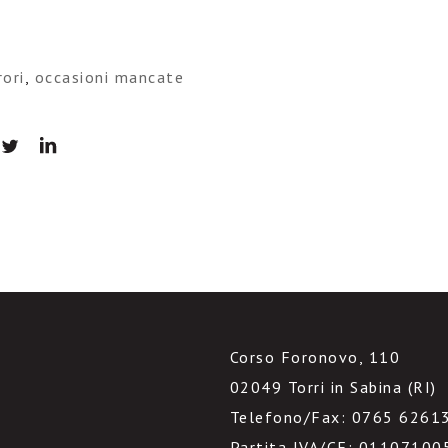
rori
,
occasioni mancate
Corso Foronovo, 110
02049 Torri in Sabina (RI)
Telefono/Fax: 0765 6261
Partita IVA/CF: 01107100