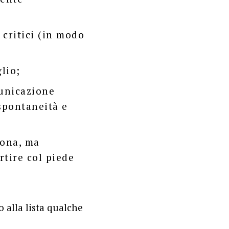
critici (in modo
lio;
municazione
 spontaneità e
iona, ma
rtire col piede
o alla lista qualche