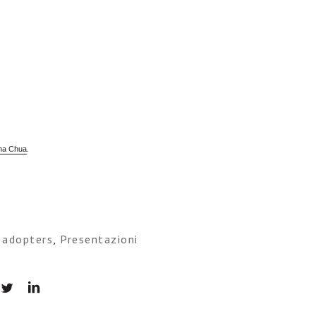
ha Chua
.
y adopters
,
Presentazioni