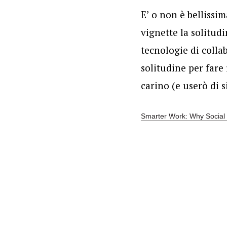
E’ o non è bellissi
vignette la solitud
tecnologie di colla
solitudine per fare
carino (e userò di s
Smarter Work: Why Social