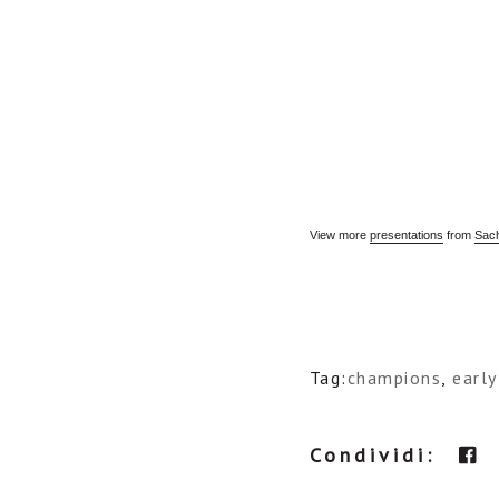
View more
presentations
from
Sac
Tag:
champions
,
earl
Condividi: