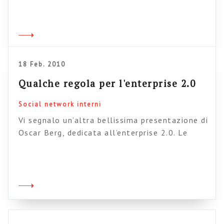
professionalmente di queste cose in Italia (la
concorrenza vera, cioè quella di gente che ci
capisce veramente qualcosa, è lontana), ma
dall’altro implica che se vuoi fare parte della
allegra combriccola […]
18 Feb. 2010
Qualche regola per l'enterprise 2.0
Social network interni
Vi segnalo un’altra bellissima presentazione di
Oscar Berg, dedicata all’enterprise 2.0. Le
presentazioni di Berg sono sempre impeccabili
e hanno il pregio di comunicare cose mai
banali. Mi sembrano molto preziose le
indicazioni da slide 27 a 37. Buona lettura.
Information Management Loves Enterprise 2 0
View more presentations from Acando
Consulting.