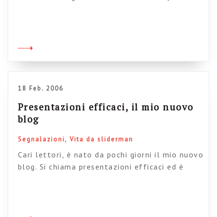
Slideshare pubblica periodicamente delle
piccole finestre sul mondo “Enterprise 2.0” di
big Blue. Vi segnalo in particolare questa
presentazione perché mostra in modo concreto
e chiaro il possibile utilizzo di un social
network tramite mobile devices. Vi consiglio di
[…]
18 Feb. 2006
Presentazioni efficaci, il mio nuovo
blog
Segnalazioni
Vita da sliderman
Cari lettori, è nato da pochi giorni il mio nuovo
blog. Si chiama presentazioni efficaci ed è
dedicato interamente, guarda un po’ , alla
comunicazione efficace con le slide. Come
sapete le slide sono la mia seconda specialità,
la mia seconda attiivtà, la mia seconda