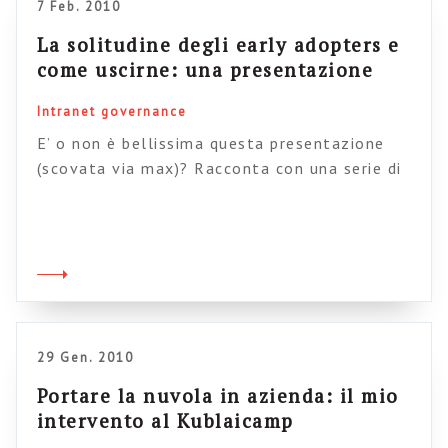
7 Feb. 2010
La solitudine degli early adopters e
come uscirne: una presentazione
Intranet governance
E’ o non è bellissima questa presentazione
(scovata via max)? Racconta con una serie di
vignette la solitudine degli early adopters di
fronte ai cambiamenti che le nuove tecnologie
di collaborazione portano in azienda, e come si
possa uscire da questa solitudine per fare rete
e contagiare gli altri. Non è nulla di nuovo, ma
[…]
29 Gen. 2010
Portare la nuvola in azienda: il mio
intervento al Kublaicamp