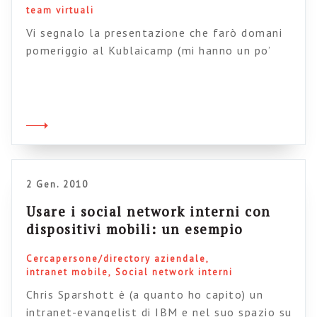
team virtuali
Vi segnalo la presentazione che farò domani
pomeriggio al Kublaicamp (mi hanno un po’
tirato in mezzo, ma va bene, se non non andrei
mai da nessuna parte). Il tema della sessione
è molto interessante: “Lavorare sulla nuvola“.
La mia presentazione (10 minuti) è dedicata
alla mia esperienza personale e soprattutto a
quella di portare […]
2 Gen. 2010
Usare i social network interni con
dispositivi mobili: un esempio
Cercapersone/directory aziendale
intranet mobile
Social network interni
Chris Sparshott è (a quanto ho capito) un
intranet-evangelist di IBM e nel suo spazio su