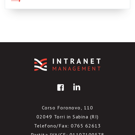
identità. :-O . Era un’apertura necessaria per
non intasare questo blog con troppi […]
Corso Foronovo, 110
02049 Torri in Sabina (RI)
Telefono/Fax: 0765 62613
Partita IVA/CF: 01107100578