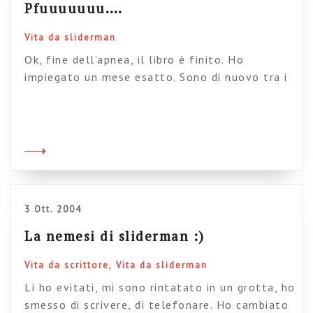
Pfuuuuuuu….
Vita da sliderman
Ok, fine dell’apnea, il libro è finito. Ho
impiegato un mese esatto. Sono di nuovo tra i
vivi (credo). Giusto in tempo per segnalarvi i 10
consigli di Aristotele per una presentazione
efficace in PowerPoint. A quanto pare, sembra
che il peripatetico apprezzasse molto lo
strumento, infatti gli Analitici Primi (e, per
qualche storico, anche […]
3 Ott. 2004
La nemesi di sliderman :)
Vita da scrittore
Vita da sliderman
Li ho evitati, mi sono rintatato in un grotta, ho
smesso di scrivere, di telefonare. Ho cambiato