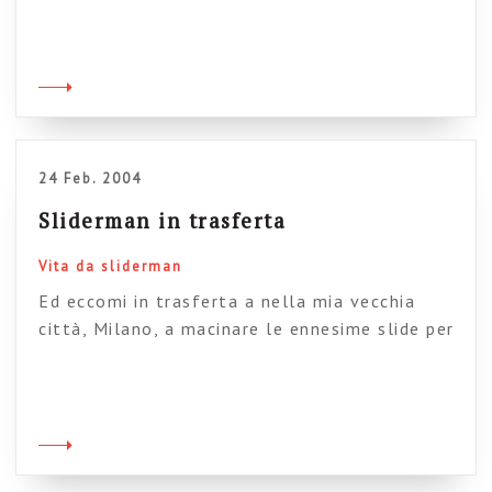
una presentazione al Cairo. Non poteva
sottrarsi: la sua missione è impillolare tutto
l’impillolabile dell’universo: in incognito, come
si conviene, sldierman ha compiuto la sua
opera, ammanendo punti elenco e animazioni
personalizzate […]
24 Feb. 2004
Sliderman in trasferta
Vita da sliderman
Ed eccomi in trasferta a nella mia vecchia
città, Milano, a macinare le ennesime slide per
l’ennesima presentazione “importante”. Quanti
ricordi…(scusate, ho un rigurgito)