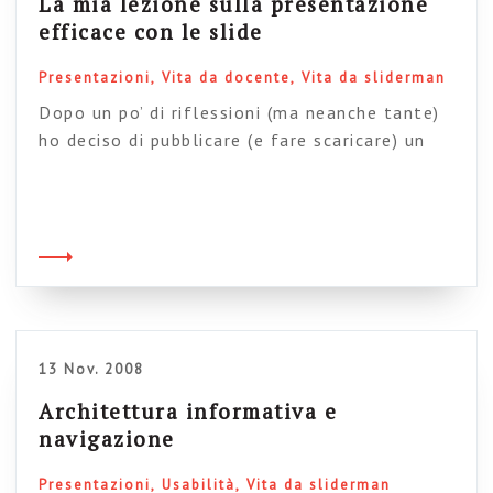
La mia lezione sulla presentazione
efficace con le slide
Presentazioni
Vita da docente
Vita da sliderman
Dopo un po’ di riflessioni (ma neanche tante)
ho deciso di pubblicare (e fare scaricare) un
estratto della mia lezione-tipo sulla
presentazione efficace con le slide, ovvero uno
dei miei “cavalli di battaglia” nella mia attività
di formatore. Perché le pubblico? Perché nel
tempo questo cavallo si è assai stancato, così
come il suo cavaliere. […]
13 Nov. 2008
Architettura informativa e
navigazione
Presentazioni
Usabilità
Vita da sliderman