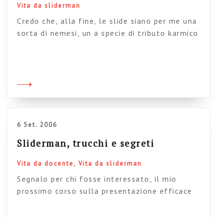
Vita da sliderman
Credo che, alla fine, le slide siano per me una
sorta di nemesi, un a specie di tributo karmico
alla mia vita precedente e ai miei (tanti) errori
(tanti) del passato. E così, la fine di alcatraz
non ha significato l’uscita dal tunnel di PPT,
ma anzi ne ha intensificato la presenza nelle
più svariate forme. E’ cosi, […]
6 Set. 2006
Sliderman, trucchi e segreti
Vita da docente
Vita da sliderman
Segnalo per chi fosse interessato, il mio
prossimo corso sulla presentazione efficace
con le slide. Sono due giornate di lezione-
laboratorio, (a ottobre, alla LUISS), nelle quali