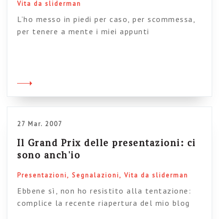
Vita da sliderman
L’ho messo in piedi per caso, per scommessa,
per tenere a mente i miei appunti
sull’argomento, per dare consigli pratici nuovi
ogni volta che li trovo. E, insomma, alla fine
non so manco io perché l’ho messo in piedi.
Non mi commenta quasi mai nessuno, e alla
fine credo che sia poco più che un gioco
solitario […]
27 Mar. 2007
Il Grand Prix delle presentazioni: ci
sono anch'io
Presentazioni
Segnalazioni
Vita da sliderman
Ebbene sì, non ho resistito alla tentazione:
complice la recente riapertura del mio blog
sulle presentazioni, complice la mia intensa