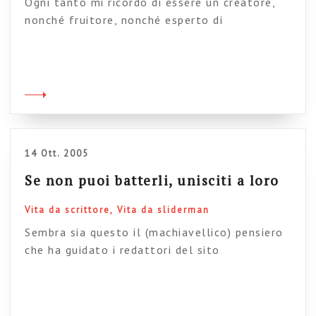
Ogni tanto mi ricordo di essere un creatore,
nonché fruitore, nonché esperto di
presentazioni in powerpoint (come risulta dal
simpatico regalo qui a sinistra, fatto da un mio
ex collega che saluto: ciao Luciano). Insomma,
mi ricordo di questo anche perché sta per
partire un corso (creato da me) tutto in
modalità e-learning, sulla presentazione […]
14 Ott. 2005
Se non puoi batterli, unisciti a loro
Vita da scrittore
Vita da sliderman
Sembra sia questo il (machiavellico) pensiero
che ha guidato i redattori del sito
Microsoft/PMI, lo spazio/magazine
dell’azienda di B. Gates dedicato alle imprese e
al lavoro con la tecnologia (microsoft,