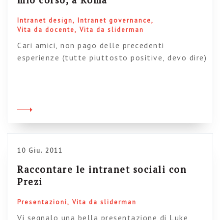
Intranet design
Intranet governance
Vita da docente
Vita da sliderman
Cari amici, non pago delle precedenti
esperienze (tutte piuttosto positive, devo dire)
ho organizzato una nuova edizione del mio
corso “Progettare e gestire intranet che
funzionano”. Anche questa volta, come la
precedente edizione di maggio, il corso si terrà
a Roma, nel comodo ed efficiente Centro
congressi Cavour (vicino alla stazione Termini).
Come da tradizione […]
10 Giu. 2011
Raccontare le intranet sociali con
Prezi
Presentazioni
Vita da sliderman
Vi segnalo una bella presentazione di Luke