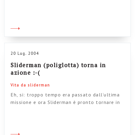
nome, città, continente, partita IVA, marca di
sigarette, abitudini alimentari. Mi sono
eclissato. Ma mi hanno scovato lo stesso. Con
tanto di bozza copertina pronta. Non ho
potuto tirarmi indietro. Ebbene sì: presto
Sliderman scriverà un libro sulle slide. Forse
[…]
20 Lug. 2004
Sliderman (poliglotta) torna in
azione :-(
Vita da sliderman
Eh, si: troppo tempo era passato dall’ultima
missione e ora Sliderman è pronto tornare in
azione, volando (si fa per dire) alla volta di
Milano (burp, scusate, ho un rigurgito…), per
incontrare un tizio francese a cui dovrà parlare
in inglese. La presentazione è pronta e, dopo la