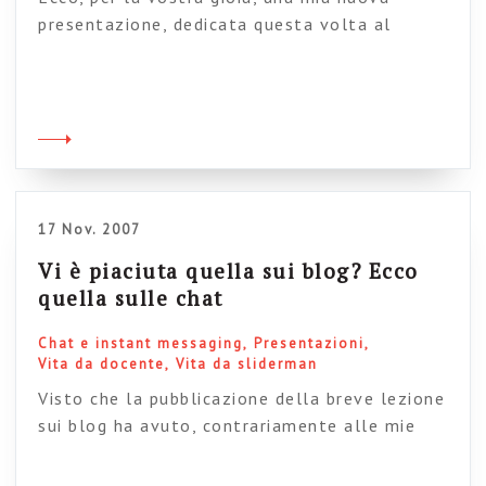
presentazione, dedicata questa volta al
“Knowledge management 2.0”, ovvero a come
gestire la conoscenza aziendale nelle intranet
di nuova generazione. | View | Upload your own
In questa presentazione mi soffermo sulla
logica del social network, che a mio modo di
vedere è il nucleo sul quale impostare il […]
17 Nov. 2007
Vi è piaciuta quella sui blog? Ecco
quella sulle chat
Chat e instant messaging
Presentazioni
Vita da docente
Vita da sliderman
Visto che la pubblicazione della breve lezione
sui blog ha avuto, contrariamente alle mie
previsioni, un suo perché, ho deciso di fare un
ulteriore passo indietro e di pubblicare anche