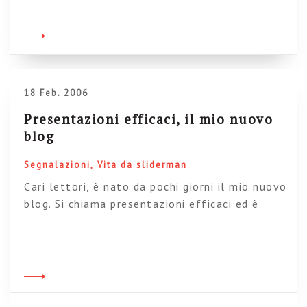
si lavora su tutti gli aspetti di una efficace
comunicazione con le slide, dall’ideazione alla
presentazione finale. Solo per autentici
fanatici di presentazioni e affini. Ciao.
18 Feb. 2006
Presentazioni efficaci, il mio nuovo
blog
Segnalazioni
Vita da sliderman
Cari lettori, è nato da pochi giorni il mio nuovo
blog. Si chiama presentazioni efficaci ed è
dedicato interamente, guarda un po’ , alla
comunicazione efficace con le slide. Come
sapete le slide sono la mia seconda specialità,
la mia seconda attiivtà, la mia seconda
identità. :-O . Era un’apertura necessaria per
non intasare questo blog con troppi […]