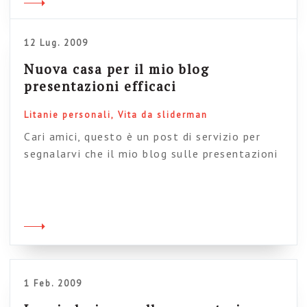
intervento si intitolerà: “La intranet 2.0, il
fattore Gino e altre amenità […]
12 Lug. 2009
Nuova casa per il mio blog
presentazioni efficaci
Litanie personali
Vita da sliderman
Cari amici, questo è un post di servizio per
segnalarvi che il mio blog sulle presentazioni
efficaci, ovvero il lato oscuro di
intranetmanagement, ha finalmente cambiato
casa e, grazie a una fuga rocambolesca, ha
abbandonato l’allegra combricola di sbandati
campeggiatori del web di Splinder per
approdare al più comodo salotto di Worpress.
Il blog si […]
1 Feb. 2009