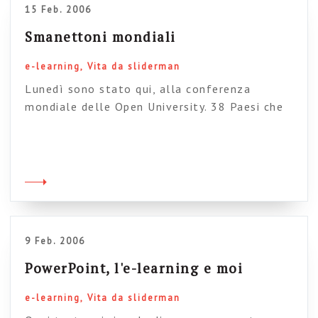
15 Feb. 2006
Smanettoni mondiali
e-learning
Vita da sliderman
Lunedì sono stato qui, alla conferenza
mondiale delle Open University. 38 Paesi che
discutono di e-learning, e succedono cose
strane tipo l’indiano che discute con il
giapponese sull’autorevolezza di un modello
Wikipedia applicato alla formazione.
Incredibile. Fichissimo. Ma la cosa veramente
nuova che ho capito è che al mondo *nessuno*
sa fare le slide. E’ stato […]
9 Feb. 2006
PowerPoint, l'e-learning e moi
e-learning
Vita da sliderman