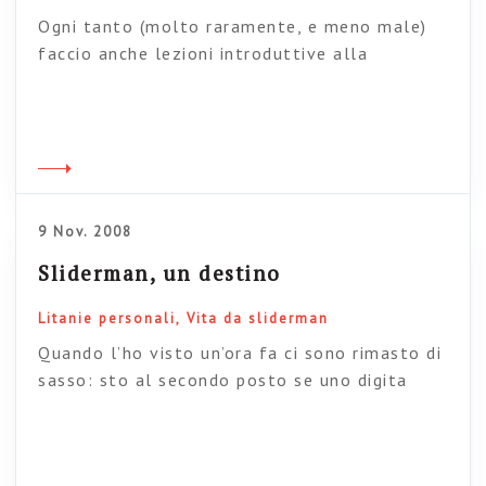
Ogni tanto (molto raramente, e meno male)
faccio anche lezioni introduttive alla
progettazione web. Settimana prossima parlo
di progettazione della navigazione. Ecco le mie
poche slide sul’argomento: anche in questo
caso vi avviso che non c’è niente di
“strabiliante”: sono solo appunti per la mia
lezione con i ragazzi la settimana prossima
9 Nov. 2008
Architettura e navigazione […]
Sliderman, un destino
Litanie personali
Vita da sliderman
Quando l’ho visto un’ora fa ci sono rimasto di
sasso: sto al secondo posto se uno digita
Slideshare su Google. Si riconferma il mio
destino di sliderman Ok, per non lasciare
questo post privo di informazioni di qualche