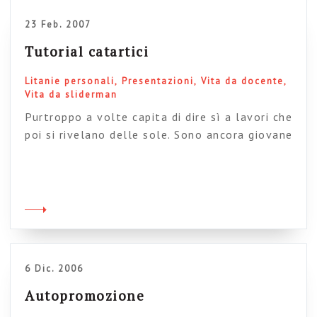
23 Feb. 2007
Tutorial catartici
Litanie personali
Presentazioni
Vita da docente
Vita da sliderman
Purtroppo a volte capita di dire sì a lavori che
poi si rivelano delle sole. Sono ancora giovane
come libero professionista e quindi queste
cose mi capitano più spesso di quanto vorrei.
Una di queste occasioni è la lezione che terrò
prossimamente. Consulenza strategtica?
Formazione di alto livello? Scenari e
tendenze? Laboratori di innovazione?
Progettazione partecipata? […]
6 Dic. 2006
Autopromozione