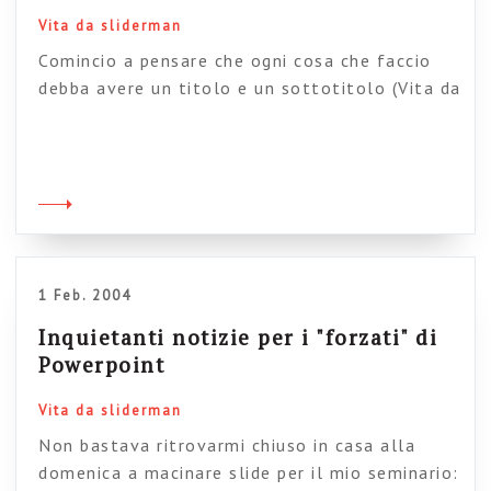
Vita da sliderman
Comincio a pensare che ogni cosa che faccio
debba avere un titolo e un sottotitolo (Vita da
single – cucinare) e le mie attività vengono
scandite da punti elenco mentali. Animazioni
personalizzate cominciano a turbre il mio
sonno e mi ritrovo in crisi di astinenza da
freccioni. Immagino Dante che si spiega alla
platea (3 […]
1 Feb. 2004
Inquietanti notizie per i "forzati" di
Powerpoint
Vita da sliderman
Non bastava ritrovarmi chiuso in casa alla
domenica a macinare slide per il mio seminario: