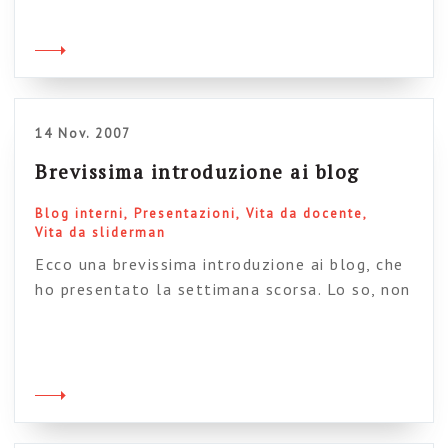
la breve lezione che terrò nell’aula virtuale di
Lunedì. Ovviamente anche in questo caso chi
conosce l’argomento può saltare. E’ una
lezione di un’ora destinata ad […]
14 Nov. 2007
Brevissima introduzione ai blog
Blog interni
Presentazioni
Vita da docente
Vita da sliderman
Ecco una brevissima introduzione ai blog, che
ho presentato la settimana scorsa. Lo so, non
è niente di particolare (chi conosce
l’argomento può saltare) e sapete bene che su
Slideshare ce ne sono altre diecimila come
questa. Ma questa è la mia. La inserisco solo
per dovere di cronaca delle mie scorribande a
destra e a […]