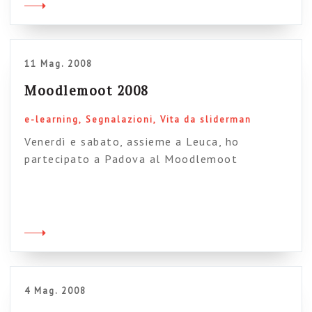
utilità vi segnalo un bell’articolo che mi ha
inviato Cristiano, dedicato ai lavoratori della
conoscenza nelle organizzazioni […]
11 Mag. 2008
Moodlemoot 2008
e-learning
Segnalazioni
Vita da sliderman
Venerdì e sabato, assieme a Leuca, ho
partecipato a Padova al Moodlemoot
2008, l’incontro periodico della comunità di
sviuppatori e utilizzatori che si raccolgllie
attorno alla piattarofma e-learning (open
source) Moodle. Non avevo particolari
aspettative e proprio per questo l’evento mi è
piaciuto moltissimo: tante persone simpatiche,
tanta energia e tanti casi interessanti su cui
4 Mag. 2008
riflettere. Personalmente […]