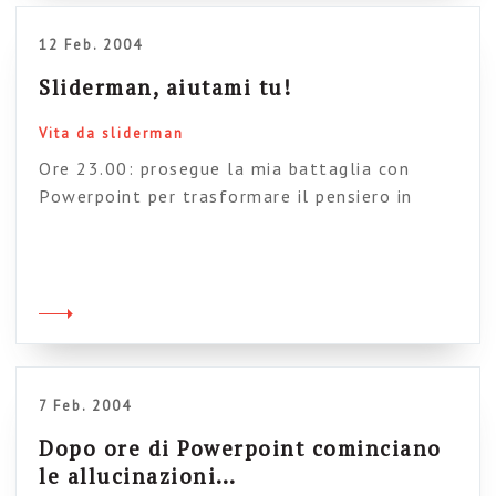
12 Feb. 2004
Sliderman, aiutami tu!
Vita da sliderman
Ore 23.00: prosegue la mia battaglia con
Powerpoint per trasformare il pensiero in
pillole-pensiero. Mi immagino la
“Fenomenologia dello Spirito” spiegata con le
slide: Coscienza (freccione) oggetto (freccione)
movimento del pensiero (freccione)
autocoscienza (freccione)… Povero Hegel, che
ti sei perso… Voglio uscirne. E in fretta. Per cui
mando il mio segnale nel cielo di Aziendacity
7 Feb. 2004
[…]
Dopo ore di Powerpoint cominciano
le allucinazioni…