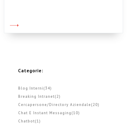
devo anche venire a sapere che l’odioso
programma renderebbe stupide le persone .
Oltre alla beffa (le slide), il danno (celebrale).
Devo dire, ad onore del vero, che avevo già
avuto qualche avvisaglia in merito, visto che,
dopo la voce […]
Categorie:
Blog Interni(34)
Breaking Intranet(2)
Cercapersone/directory Aziendale(20)
Chat E Instant Messaging(10)
Chatbot(1)