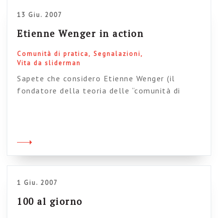
13 Giu. 2007
Etienne Wenger in action
Comunità di pratica
Segnalazioni
Vita da sliderman
Sapete che considero Etienne Wenger (il
fondatore della teoria delle “comunità di
pratica”) una delle figure intellettuali più
importanti di questi anni per lo studio delle
organizzazioni, dei sistemi di apprendimento
sociale e, per estensione, del rapporto tra
gruppi e tecnologie. Chi avesse voglia di
approfondire la sua teoria direttamente dalla
sua voce adesso può farlo grazie […]
1 Giu. 2007
100 al giorno