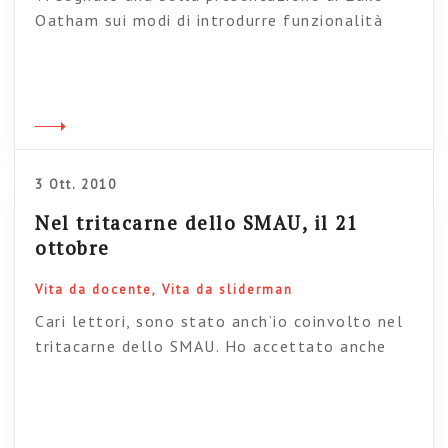
Oatham sui modi di introdurre funzionalità
social nelle intranet. Lo stile è molto
scenografico, tipico di Prezi, ma proprio per
questo è interessante come suggestione per
presentazioni analoghe in azienda. Intranet
information flow on Prezi
3 Ott. 2010
Nel tritacarne dello SMAU, il 21
ottobre
Vita da docente
Vita da sliderman
Cari lettori, sono stato anch’io coinvolto nel
tritacarne dello SMAU. Ho accettato anche
perché sono quasi 10 anni che non vado allo
SMAU e quindi sono curioso. L’evento è
all’interno della sessione Ecosistema 2.0,
coordinata da Gino Tocchetti. Il mio – breve –