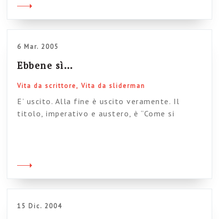
ovviamente). Beh, questi ragazzotti hanno
pubblicato alcuni capitoli del mio libro
dedicato alle slide. E sì che non ci vado molto
tenero con il loro […]
6 Mar. 2005
Ebbene sì…
Vita da scrittore
Vita da sliderman
E’ uscito. Alla fine è uscito veramente. Il
titolo, imperativo e austero, è “Come si
presenta con le slide“, edito da
Tecnichenuove.Quando l’ho visto credevo di
svenire: davvero io ho scritto questo? Come il
protagonista di “Fight club” cerco di capire
dove è iniziata tutta questa storia delle slide
e di Sliderman, e alla fine […]
15 Dic. 2004