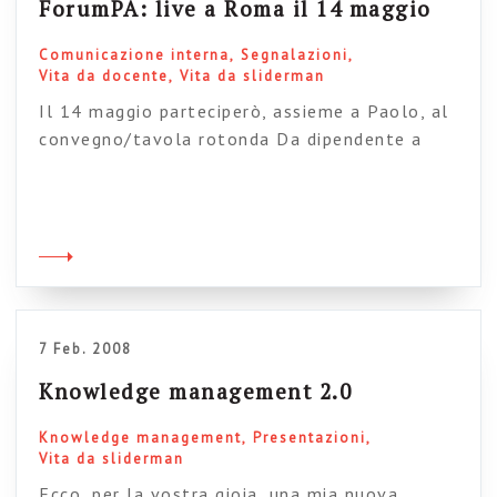
ForumPA: live a Roma il 14 maggio
Comunicazione interna
Segnalazioni
Vita da docente
Vita da sliderman
Il 14 maggio parteciperò, assieme a Paolo, al
convegno/tavola rotonda Da dipendente a
protagonista. (La leva strategica della
comunicazione interna), coordinato da Marco
Stancati. Si parlerà, assieme ad alcuni
professionisti del settore, dei nuovi approcci
alla comunicazione interna, anche a valle della
nostra recente fatica editoriale. Il titolo del
nostro intervento dovrebbe essere, più o meno:
7 Feb. 2008
“La […]
Knowledge management 2.0
Knowledge management
Presentazioni
Vita da sliderman
Ecco, per la vostra gioia, una mia nuova