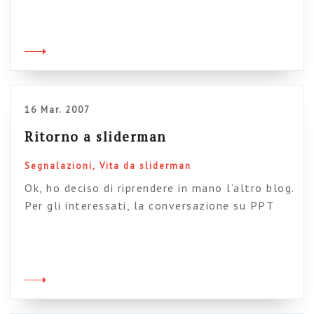
frequentazione con PPT e presentazioni varie
sia come docente che come consulente,
complice una certa immotivata spavalderia
unita ad un raro senso del ridicolo, ho deciso di
partecipare al worlds best presentation
contest, un gran premio mondiale […]
16 Mar. 2007
Ritorno a sliderman
Segnalazioni
Vita da sliderman
Ok, ho deciso di riprendere in mano l’altro blog.
Per gli interessati, la conversazione su PPT
continua…