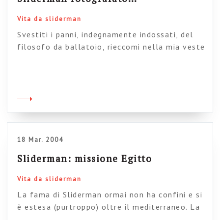
Vita da sliderman
Svestiti i panni, indegnamente indossati, del
filosofo da ballatoio, rieccomi nella mia veste
più conosciuta dalle mie parti. Alcuni colleghi
mi hanno immortalato mentre veglio sulle
presentazioni del mondo intero. Presuntuoso?
Cedo volentieri il mantello a chiunque se la
senta…
18 Mar. 2004
Sliderman: missione Egitto
Vita da sliderman
La fama di Sliderman ormai non ha confini e si
è estesa (purtroppo) oltre il mediterraneo. La
sua opera è stata richiesta nientemeno che per