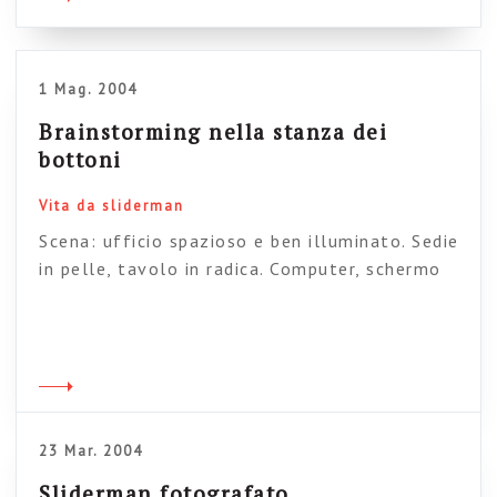
traduzione, ha praticamente assunto vita
propria e […]
1 Mag. 2004
Brainstorming nella stanza dei
bottoni
Vita da sliderman
Scena: ufficio spazioso e ben illuminato. Sedie
in pelle, tavolo in radica. Computer, schermo
21 pollici LCD, telefoni e palmari sparsi per la
stanza. Davanti al computer tre persone.
Eleganti, laureate, dirigenti. – E se
aggiungessimo un’ellisse tratteggiata che
circonda i rettangoli? – No, guarda la cosa
migliore è fare un’altalena che mentre lo
23 Mar. 2004
sviluppo scende la […]
Sliderman fotografato…