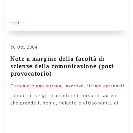
media, visto che molti dei suoi post sono
costituiti da immagini di slide ingrandibili. Chi
mi conosce sa bene quanto io sia “sensibile” al
tema, per cui mi permetto di sottolinearlo. Al
di là della stravagante […]
30 Ott. 2004
Note a margine della facoltà di
scienze della comunicazione (post
provocatorio)
Comunicazione interna
Invettive
Litanie personali
Io non so se gli studenti del corso di laurea
che prende il nome, ridicolo e altisonante, di
Scienze della Comunicazione (disciplina
relativamente nuova nello stravagante
panorama di studi del nostro Paese, che si
associa ad altre, ancora più bizzarre iniziative