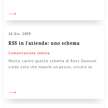
Il senso è che tutte le discussioni tra
specialisti che facciamo a riguardo sono e
resteranno, per le aziende, dei discorsi vaghi e
accademici finché questi sistemi non
dimostreranno il loro valore. Ed è su questo
che […]
26 Giu. 2009
RSS in l'azienda: uno schema
Comunicazione interna
Molto carino questo schema di Ross Dawson:
credo solo che manchi un pezzo, ovvero la
documentazione. Ce ne dimentichiamo sempre
eppure è un pezzo davvero importante. Se
metti gli RSS, beh, li devi mettere anche per i
documenti (cartelle, categorie, tag sui
documenti) se no manca una componente.
Dallo schema inoltre non si capisce dove […]