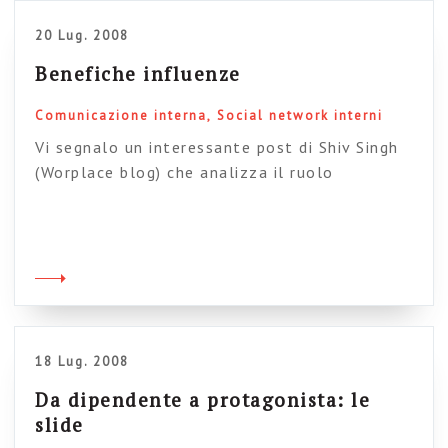
20 Lug. 2008
Benefiche influenze
Comunicazione interna
Social network interni
Vi segnalo un interessante post di Shiv Singh
(Worplace blog) che analizza il ruolo
dell’influenza sociale sui luoghi di lavoro, e di
come questo ruolo venga amplificato e
produca effetti significativi grazie all’uso di
software sociali in azienda. Il senso del
discorso è che aumentando il grado di
connettività e di conversazione all’interno
delle comunità di pari […]
18 Lug. 2008
Da dipendente a protagonista: le
slide