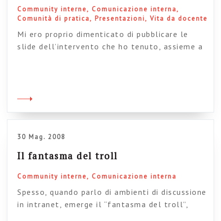
Community interne
Comunicazione interna
Comunità di pratica
Presentazioni
Vita da docente
Mi ero proprio dimenticato di pubblicare le
slide dell’intervento che ho tenuto, assieme a
Paolo Artuso, al Forum PA il 14 maggio
(Titolo: da dipendente a protagonista). E’
costruito intorno ai temi di cui parla il nostro
ultimo libro e troverete slide in parte già
pubblicate e in parte nuove. Le pubblico giusto
per completezza, […]
30 Mag. 2008
Il fantasma del troll
Community interne
Comunicazione interna
Spesso, quando parlo di ambienti di discussione
in intranet, emerge il “fantasma del troll”,
ovvero la paura, che spesso mi viene