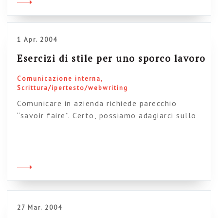
accademiche, valga per tutte l’esotico corso di
laurea in “comunicazione nella società della
globalizzazione”, […]
1 Apr. 2004
Esercizi di stile per uno sporco lavoro
Comunicazione interna
Scrittura/ipertesto/webwriting
Comunicare in azienda richiede parecchio
“savoir faire”. Certo, possiamo adagiarci sullo
stile dominante, ma possiamo anche tentare
strade alternative. Pensate che non ci siano?
Ecco un piccolo caso di studio. Quali sono gli
stili in cui vi riconoscete? Quali vi sembrano
migliori per parlare ai colleghi? Burocratico
spinto Si è concluso in data odierna l’incontro
[…]
27 Mar. 2004