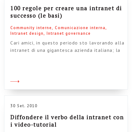
100 regole per creare una intranet di
successo (le basi)
Community interne
Comunicazione interna
Intranet design
Intranet governance
Cari amici, in questo periodo sto lavorando alla
intranet di una gigantesca azienda italiana; la
situazione che ho trovato al suo interno è così
arretrata (sembra di essere ripiombati indietro
di 11 anni, in modo coerente e sistematico),
che mi ha spinto a riflettere sulle basi di un
progetto del genere. Per cui oggi, a […]
30 Set. 2010
Diffondere il verbo della intranet con
i video-tutorial