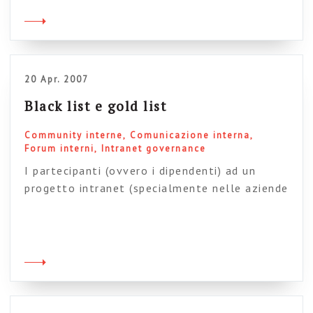
quindi che I blog del vertice siano una specie
di frontiera per la comunicazione interna nel
nostro Paese, molto più che da […]
20 Apr. 2007
Black list e gold list
Community interne
Comunicazione interna
Forum interni
Intranet governance
I partecipanti (ovvero i dipendenti) ad un
progetto intranet (specialmente nelle aziende
di grandi dimensioni) non sono tutti
uguali: alcuni partecipano in modo periferico,
altri ci si buttano a capofitto; alcuni fanno
interventi appropriati e interessanti,
altri cazzeggiano e vanno fuori tema: alcuni
sfornano prodotti “professionali”,
altri contribuiscono con tanta buona volontà.