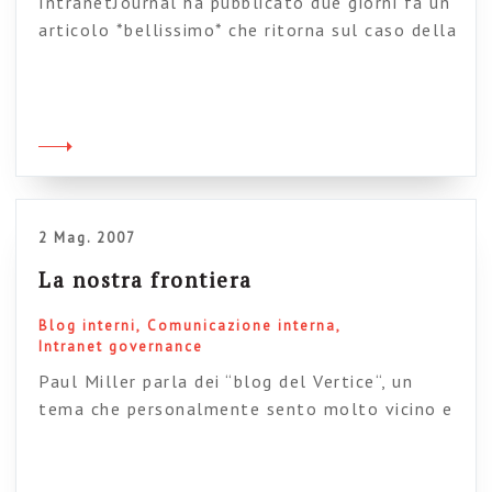
IntranetJournal ha pubblicato due giorni fa un
articolo *bellissimo* che ritorna sul caso della
intranet di Placemaking. Siccome credo che
questo atrticolo sia molto, molto importante
per tutti noi ho pensato non solo di
segnalarlo, ma anche di tradurlo. Credo che
tutti noi che ci occupiamo di intranet,
comunicazione interna, comunità di pratiche
abbiamo molto […]
2 Mag. 2007
La nostra frontiera
Blog interni
Comunicazione interna
Intranet governance
Paul Miller parla dei “blog del Vertice“, un
tema che personalmente sento molto vicino e
che credo ci riguardi in modo particolare. Siamo
un Paese piramidale, dove le gerarchie
aziendali contano molto. Molto. Molto. Credo