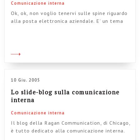
Comunicazione interna
Ok, ok, non voglio tenervi sulle spine riguardo
alla posta elettronica aziendale. E’ un tema
molto sentito da ciascuno di noi e quindi
voglio darvi alcuni suggerimenti, che si basano
a loro volta su alcuni presupposti di,
chiamiamola, “epistemologia della mail”; una
disciplina, a dire il vero, ancora in fase di
definizione. La posta non […]
10 Giu. 2005
Lo slide-blog sulla comunicazione
interna
Comunicazione interna
Il blog della Ragan Communication, di Chicago,
è tutto dedicato alla comunicazione interna.
Ed è un raro esempio di contaminazione tra