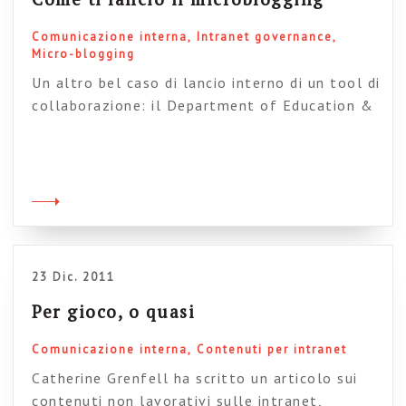
Comunicazione interna
Intranet governance
Micro-blogging
Un altro bel caso di lancio interno di un tool di
collaborazione: il Department of Education &
Communities (DEC) dello stato del Nuovo
Galles del sud, in Australia, ha creato un
bellissimo videotutorial per spiegare ai
dipendenti l’utilizzo del loro sistema interno di
microblogging (dopo varie vicissitudini sono
passati da Yammer a Socialtext). Lo spazio […]
23 Dic. 2011
Per gioco, o quasi
Comunicazione interna
Contenuti per intranet
Catherine Grenfell ha scritto un articolo sui
contenuti non lavorativi sulle intranet,