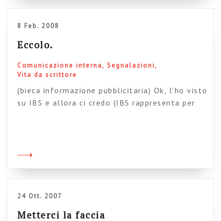
nostra recente fatica editoriale. Il titolo del
nostro intervento dovrebbe essere, più o meno:
8 Feb. 2008
“La […]
Eccolo.
Comunicazione interna
Segnalazioni
Vita da scrittore
(bieca informazione pubblicitaria) Ok, l’ho visto
su IBS e allora ci credo (IBS rappresenta per
me il fondamento ontologico della realtà
editoriale). Insomma, ecco qui il mio terzo
libro, scritto assieme ad un filosofo della
scienza amico mio (Paolo Artuso), nonché
compagno di tante battaglie e frustrazioni
varie in quel di Alcatraz.. E’ un libro sulla […]
24 Ott. 2007
Metterci la faccia