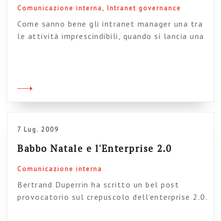
Comunicazione interna
Intranet governance
Come sanno bene gli intranet manager una tra
le attività imprescindibili, quando si lancia una
intranet, è quella di aiutare gli utenti a
esplorarne le funzionalità, e supportare il loro
utilizzo delle varie parti dell’ambiente. In
questa opera di divulgazione e supporto i
video-tutorial svolgono un ruolo importante,
perché aiutano a mostrare concretamente
come funziona […]
7 Lug. 2009
Babbo Natale e l'Enterprise 2.0
Comunicazione interna
Bertrand Duperrin ha scritto un bel post
provocatorio sul crepuscolo dell’enterprise 2.0.
e l’emergere della socializzazione dei processi.