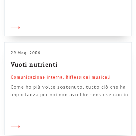
divertente, anche perché la maggior parte delle
persone ci masticava abbastanza, e c’era qundi
un certo feeling (per non parlare della
location, su Piazza Magggiore)… Il senso del
mio intervento è che ci sono tre sensi possibili
nei quali parlare […]
29 Mag. 2006
Vuoti nutrienti
Comunicazione interna
Riflessioni musicali
Come ho più volte sostenuto, tutto ciò che ha
importanza per noi non avrebbe senso se non in
rapporto ad ampie dosi di vuoto. Soprattutto
nella comunicazione, nulla di ciò che
esprimiamo avrebbe importanza senza questo
elemento intangibile e potente. E non è detto
che il vuoto vada per forza riempito. Il vuoto