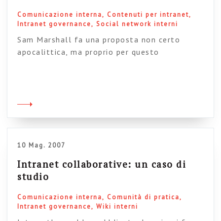
Comunicazione interna
Contenuti per intranet
Intranet governance
Social network interni
Sam Marshall fa una proposta non certo
apocalittica, ma proprio per questo
implementabile da subito sulla vostra
intranet: dare un volto alle persone che
ricevono i feed-back. La questione è ovvia: se
alla fine degli articoli, o nelle pagine di
sezione della intranet ci sono, (come è
assolutamente necessario) solo dei form di
feed-back o […]
10 Mag. 2007
Intranet collaborative: un caso di
studio
Comunicazione interna
Comunità di pratica
Intranet governance
Wiki interni