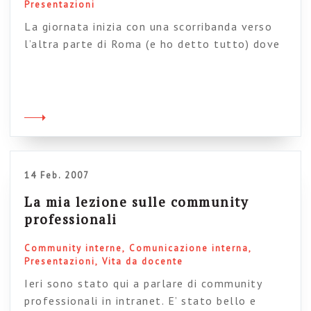
Presentazioni
La giornata inizia con una scorribanda verso
l’altra parte di Roma (e ho detto tutto) dove
faccio la mia brava relazione al convegno.
Ascolto gli altri interessanti interventi (e
quello di Gigi mi colpisce quando dice che per
fare una buona intranet non serve mica la
benedizione dei mega-capi, anzi forse meno ci
capiscono e […]
14 Feb. 2007
La mia lezione sulle community
professionali
Community interne
Comunicazione interna
Presentazioni
Vita da docente
Ieri sono stato qui a parlare di community
professionali in intranet. E’ stato bello e