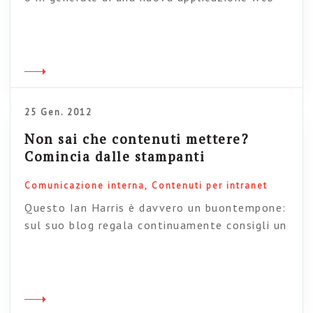
interna, va preparato con cura: l’oggetto che
vogliamo promuovere non è infatti fisicamente
visibile e richiede che ciascuno dei dipendenti si
colleghi con un qualche device e scopra
autonomamente la novità, meglio se con una
qualche guida che lo […]
25 Gen. 2012
Non sai che contenuti mettere?
Comincia dalle stampanti
Comunicazione interna
Contenuti per intranet
Questo Ian Harris è davvero un buontempone:
sul suo blog regala continuamente consigli un
po’ pazzoidi sulla comunicazione interna, e a
volte dice cose sensate. In uno degli ultimi
post, ad esempio, ci spiega quanto è utile
pubblicare su intranet cose come “Tutto ciò
che avreste voluto sapere sulle stampanti ma