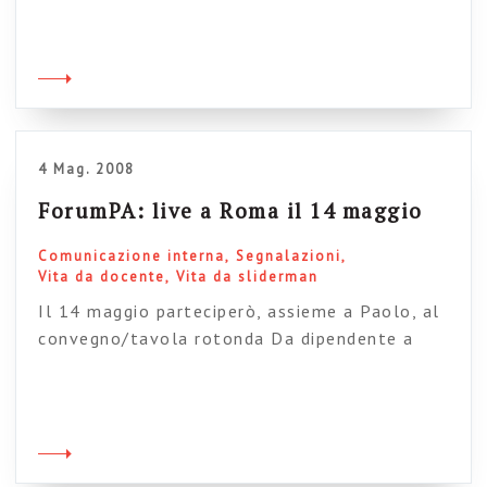
manifestata anche da persone “illuminate”, di
ritrovarsi a dover gestire colleghi che
insultano, vanno fuori tema, cazzeggiano
o creano tensione. Hai voglia a dire che queste
cose vanno gestite caso per caso, che nella
maggior parte […]
4 Mag. 2008
ForumPA: live a Roma il 14 maggio
Comunicazione interna
Segnalazioni
Vita da docente
Vita da sliderman
Il 14 maggio parteciperò, assieme a Paolo, al
convegno/tavola rotonda Da dipendente a
protagonista. (La leva strategica della
comunicazione interna), coordinato da Marco
Stancati. Si parlerà, assieme ad alcuni
professionisti del settore, dei nuovi approcci
alla comunicazione interna, anche a valle della