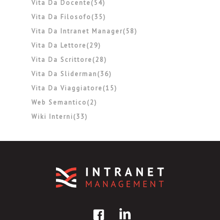
Vita Da Docente(54)
Vita Da Filosofo(35)
Vita Da Intranet Manager(58)
Vita Da Lettore(29)
Vita Da Scrittore(28)
Vita Da Sliderman(36)
Vita Da Viaggiatore(15)
Web Semantico(2)
Wiki Interni(33)