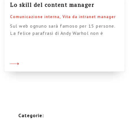
Lo skill del content manager
Comunicazione interna
Vita da intranet manager
Sul web ognuno sarà famoso per 15 persone.
La felice parafrasi di Andy Warhol non è
ovviamente mia, ma di David Weinberger, una
delle voci più originali del web. E allora, per
non scontentare i miei 15 lettori, alcuni dei
quali mi hanno chiesto spesso delucidazioni sul
mestiere, ansiosi di entrare nel mondo del web,
voglio […]
Categorie: