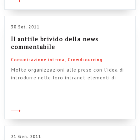
sappiamo noi interpretiamo sempre i nuovi
media alla luce dei vecchi, […]
30 Set. 2011
Il sottile brivido della news
commentabile
Comunicazione interna
Crowdsourcing
Molte organizzazioni alle prese con l’idea di
introdurre nelle loro intranet elementi di
interazione, strumenti di collaborazione o
iniziative di coinvolgimento potrebbero fare un
piccolo passo in questa direzione con un
semplice accorgimento: permettere i commenti
alle news. Ne abbiamo parlato spesso e un
recente post di James Robertson ci ricorda i
vantaggi delle news […]
21 Gen. 2011