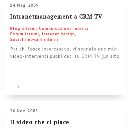
14 Mag. 2009
Intranetmanagement a CRM TV
Blog interni
Comunicazione interna
Forum interni
Intranet design
Social network interni
Per chi fosse interessato, vi segnalo due miei
video-interventi pubblicati su CRM TV (un sito
con un’usabilità che lascia davvero a
desiderare, ma lasciamo perdere). Gli interventi
– sapientemente montati dal team che se ne è
venuto a casa mia con tutto un ambaradam di
telecamere microfoni ecc ecc – riguardano la
nuova comunicazione interna […]
26 Nov. 2008
Il video che ci piace