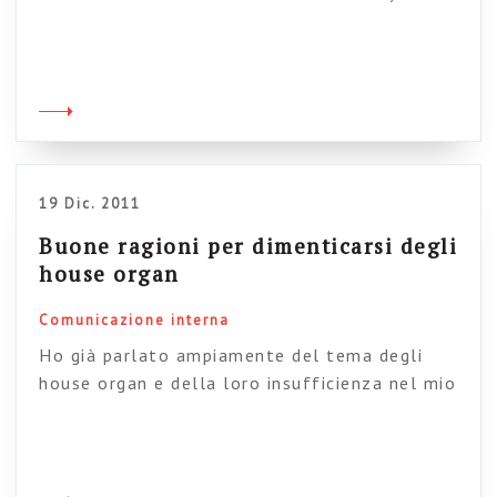
articolo condivisibile in massima parte: le
intranet sono spazi di lavoro ma il lavoro è
qualcosa di complesso, e non si riduce certo
all’esecuzione meccanica di task come certe
applicazioni gestionali lascerebbero supporre.
Nella mia vita di intranet manager prima e di
consulente […]
19 Dic. 2011
Buone ragioni per dimenticarsi degli
house organ
Comunicazione interna
Ho già parlato ampiamente del tema degli
house organ e della loro insufficienza nel mio
libro del 2008. Torno sul tema solo perché un
articolo di James robertson ricorda a tutti che
cosa significa il passaggio dalla carta al
digitale nelle pubblicazioni interne. Come