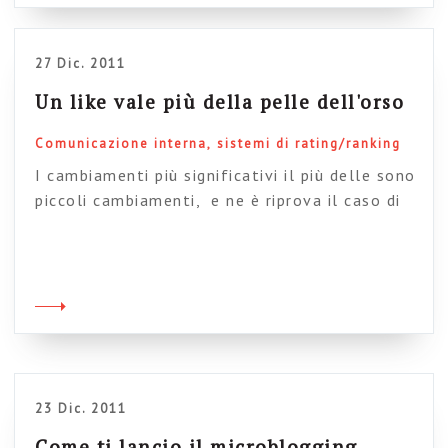
non avete mai osato […]
27 Dic. 2011
Un like vale più della pelle dell'orso
Comunicazione interna
sistemi di rating/ranking
I cambiamenti più significativi il più delle sono
piccoli cambiamenti, e ne è riprova il caso di
Arla foods descritto da Janus Boye in un suo
post. L’azienda ha deciso di intraprendere un
percorso “social” per la intranet e per prima
cosa ha introdotto la semplice possibilità di
dare un “like” o un “dislike” ad […]
23 Dic. 2011
Come ti lancio il microblogging