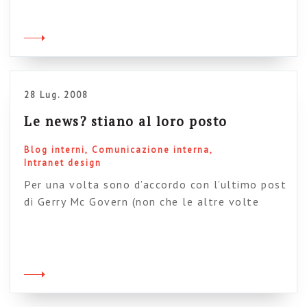
piacere di buttare nel cestino. Spero
ovviamente di essere smentito da
fatasmagoriche applicazioni future, ma per il
momento…mah.
28 Lug. 2008
Le news? stiano al loro posto
Blog interni
Comunicazione interna
Intranet design
Per una volta sono d’accordo con l’ultimo post
di Gerry Mc Govern (non che le altre volte
fossi in disaccordo: è solo che, putroppo, negli
ultimi tempi nei post di gerry non c’è mai nulla
sui cui essere in accordo o in disaccordo). Il
senso del post è che quando gli spazi web
(internet o intranet) […]