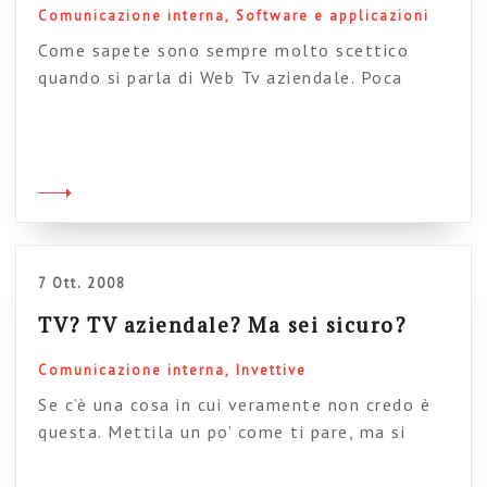
Comunicazione interna
Software e applicazioni
Come sapete sono sempre molto scettico
quando si parla di Web Tv aziendale. Poca
interazione, contenuti istituzionali, costi
enormi, palinsesti bulgari (in memoria di
Sandrone, ciao Sandro ci mancherai), un sacco
di gente che si crede importante, tutto calato
dall’alto. Grafici, pubblicitari e “pr” che
riacquistano colore e possono posono
finalmente esprimersi al meglio nella […]
7 Ott. 2008
TV? TV aziendale? Ma sei sicuro?
Comunicazione interna
Invettive
Se c’è una cosa in cui veramente non credo è
questa. Mettila un po’ come ti pare, ma si
tratta fantastriliardi di soldi e un sacco di
fatica per una cosa che non hai neanche il