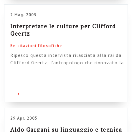
dello stesso web. E […]
2 Mag. 2005
Interpretare le culture per Clifford
Geertz
Re-citazioni filosofiche
Ripesco questa intervista rilasciata alla rai da
Clifford Geertz, l’antropologo che rinnovato la
disciplina proponendo il suo modello
interpretativo e introducendo alcuni concetti
nuovi (come quello della “thick description”, a
sua volta mutuata da G. Ryle). Perché un
combattimento di galli a Bali dovebbe rivelarci
di più rispetto ad uno studio statistico-
sociologico ad ampio raggio? […]
29 Apr. 2005
Aldo Gargani su linguaggio e tecnica