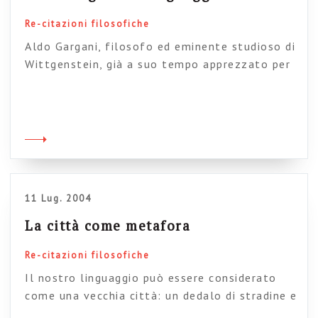
Re-citazioni filosofiche
Aldo Gargani, filosofo ed eminente studioso di
Wittgenstein, già a suo tempo apprezzato per
il “il sapere senza fondamenti” (ormai fuori
catalogo) si interroga in questa intervista, su
linguaggio e tecnica. Moltissimi gli spunti e le
parole chiave per una nuova filosofia della
comunicazione (tema sul quale sto finendo di
scrivere il mio prossimo libro): […]
11 Lug. 2004
La città come metafora
Re-citazioni filosofiche
Il nostro linguaggio può essere considerato
come una vecchia città: un dedalo di stradine e
di piazze, di case vecchie e nuove, e di case con