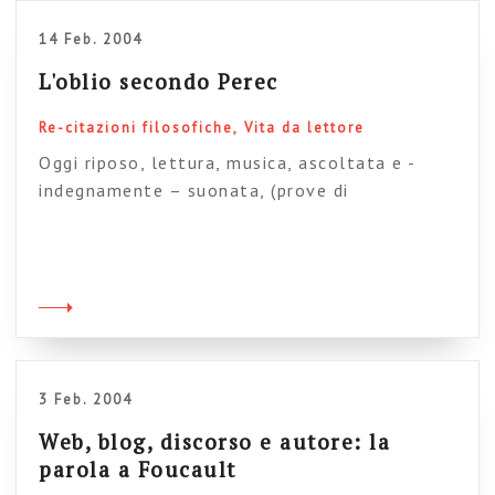
14 Feb. 2004
L'oblio secondo Perec
Re-citazioni filosofiche
Vita da lettore
Oggi riposo, lettura, musica, ascoltata e -
indegnamente – suonata, (prove di
improvvisazione con le danzatrici…), e abbozzi
di meditazione. E una bella citazione da George
Perec, meno claustrofobica di quanto farebbe
supporre. Quadri, muri, appartamenti: cosa
nasconde cosa a chi? L’oblio, insomma, più
come forma della pienezza che come forma
del vuoto. Chiodo schiaccia chiodo, quadro […]
3 Feb. 2004
Web, blog, discorso e autore: la
parola a Foucault