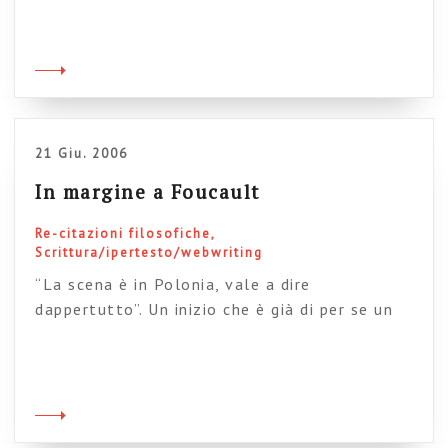
nutriente. Quest’estate, come spesso mi è
successo negli anni, ho partecipato al Festival
della mente di Sarzana (essendo la mia città
natale mi permette un partecipazione
particolarmente facile ad ogni edizione), ed ho
potuto assistere all’intervento […]
21 Giu. 2006
In margine a Foucault
Re-citazioni filosofiche
Scrittura/ipertesto/webwriting
“La scena è in Polonia, vale a dire
dappertutto”. Un inizio che è già di per se un
saggio. E’ una tante perle che si possono
trovare negli scritti letterari di
Foucalult. Qualcuno di noi, incline più di altri a
facili quanto furvianti analogie, potrebbe
trovare in questo potente inizio qualche eco