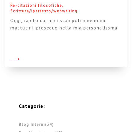
Re-citazioni filosofiche
Scrittura/ipertesto/webwriting
Oggi, rapito dai miei scampoli mnemonici
mattutini, proseguo nella mia personalissma
genealogia dei discorsi sulla Rete “ante-rete”.
Ecco un testo di Michel Foucault che fa il
punto sul rapporto storico testo-discorso-
autore. Alcune domande: il web è un
allentamento del principio dell’autore? E i blog
ne sono un rafforzamento? La modernità si è
insinuata tra le pieghe della […]
Categorie:
Blog Interni(34)