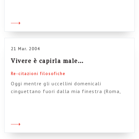
parti aggiunte in tempi diversi; e il tutto
circondato da una rete di nuovi sobborghi con
strade diritte e regolari, e case uniformi L.
Wittgenstein – Ricerche filosofiche Le […]
21 Mar. 2004
Vivere è capirla male…
Re-citazioni filosofiche
Oggi mentre gli uccellini domenicali
cinguettano fuori dalla mia finestra (Roma,
Roma…), un passo (un po’ lungo, ma ne vale la
pena..) di Roth sul mistero degli altri, e sulla
condanna (tragica) di non capirli mai ed essere
sempre costretto a tentare comunque di farlo.
Ringrazio Fausta, per aver estratto questo
passo dal mio flusso di lettura, in questo […]