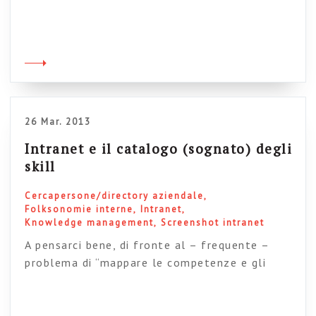
che hanno vinto il contest 2011 di Steptwo,
grazie ad un progetto intranet davvero valido
(ha vinto il premio per l’alta profilabilità
dell’ambiente). Jesper ha anche un blog dove
racconta le evoluzioni del progetto e le sue
considerazioni sulle intranet e i progetti […]
26 Mar. 2013
Intranet e il catalogo (sognato) degli
skill
Cercapersone/directory aziendale
Folksonomie interne
Intranet
Knowledge management
Screenshot intranet
A pensarci bene, di fronte al – frequente –
problema di “mappare le competenze e gli
skills” delle persone in azienda mi sento un po’
come Sant’Agostino di fronte al concetto di
tempo (Cos’è dunque il tempo? Se nessuno