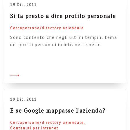
[…]
19 Dic. 2011
Si fa presto a dire profilo personale
Cercapersone/directory aziendale
Sono contento che negli ultimi tempi il tema
dei profili personali in intranet e nelle
community interne abbia fatto un gigantesco
passo in avanti; si è infatti passati dal
problema di capire perché dovremmo averli a
quello, molto più pratico, di come far
compilare il profilo ai dipendenti. Si, perché la
grossa novità (si fa […]
19 Dic. 2011
E se Google mappasse l'azienda?
Cercapersone/directory aziendale
Contenuti per intranet