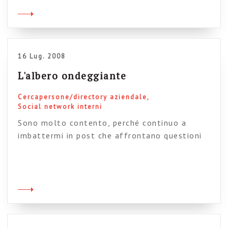
fondamentale: flessibilità, possibilità di
modifica e di generazione dei contenuti sul
directory rappresentano la vera sfida
organizzativa per […]
16 Lug. 2008
L'albero ondeggiante
Cercapersone/directory aziendale
Social network interni
Sono molto contento, perché continuo a
imbattermi in post che affrontano questioni
legate a intranet sulle quali rifletto da tempo.
Chi segue questo blog sa infatti che sono un
grande sostenitore del cercapersone
(o “Directory aziendale“) come killer
application delle intranet e sa anche che
questo tema rappresenta, a mio modo di
vedere, la vera frontiera […]