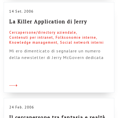
soluzioni, infinite variazioni su un unico tema
[…]
14 Set. 2006
La Killer Application di Jerry
Cercapersone/directory aziendale
Contenuti per intranet
Folksonomie interne
Knowledge management
Social network interni
Mi ero dimenticato di segnalare un numero
della newsletter di Jerry McGovern dedicata
(nientemeno che) alla killer application di
intranet. Avete cliccato? Ebbeni si: è il
cercapersone. Su questo blog parliamo da
tempo immemorabile del cercapersone come
fattorre strategico (ad es qui) e sono lieto che
anche Jerry sia dei nostri. In realtà la posta […]
24 Feb. 2006
Il cercapersone tra fantasia e realtà