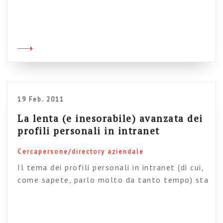
vengono dalla pubblica amministrazione
italiana. Credo che questo sia il miglior modo
di mettere a fattor comune buone pratiche e
contemporaneamente tastare il polso
dell’innovazione sui progetti intranet. Per
questo sono molto contento di mostrarvi il
lavoro che stanno facendo […]
19 Feb. 2011
La lenta (e inesorabile) avanzata dei
profili personali in intranet
Cercapersone/directory aziendale
Il tema dei profili personali in intranet (di cui,
come sapete, parlo molto da tanto tempo) sta
crescendo nella letteratura specialistica di
settore: oggi ormai tutti gli osservatori
considerano il profilo personale una