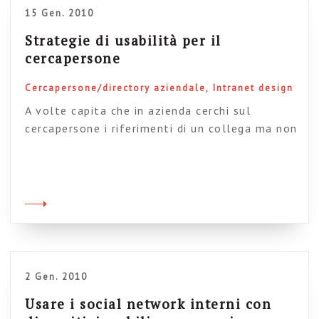
15 Gen. 2010
Strategie di usabilità per il
cercapersone
Cercapersone/directory aziendale
Intranet design
A volte capita che in azienda cerchi sul
cercapersone i riferimenti di un collega ma non
ti ricordi esattamente il cognome: Rossi? De
Rossi? De’ Rossi (con l’apostrofo)? Questo, nei
sistemi punitivi delle vecchie applicazioni, crea
naturalmente messaggi di errore (e
frustrazione, off course). Naturalmente ogni
idea per migliorare questo fondamentale task
degli utenti sulle […]
2 Gen. 2010
Usare i social network interni con