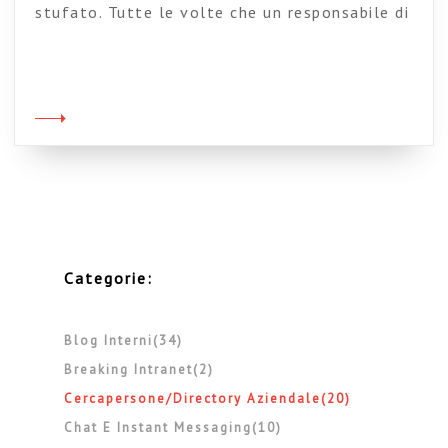
stufato. Tutte le volte che un responsabile di
qualche settore mi chiede di pubblicare, oltre
all’organigramma ufficiale, anche quello delle
sua sottostruttura sono preso dal panico. Non
è una questione tecnica. E non sono neanche
sbagliate le intenzioni. E’ la logica sottostante
che fa acqua. Loro ridicono che “così è […]
Categorie:
Blog Interni(34)
Breaking Intranet(2)
Cercapersone/directory Aziendale(20)
Chat E Instant Messaging(10)