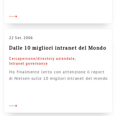
strumenti classici presenti in azienda? L’idea di
quelli di Avenue A è di creare un network
sociale su Ning e metterlo a disposizione degli
impiegati. Ok, io sono d’accordo, ma […]
22 Set. 2006
Dalle 10 migliori intranet del Mondo
Cercapersone/directory aziendale
Intranet governance
Ho finalmente letto con attenzione il report
di Nielsen sulle 10 migliori intranet del mondo
– 2006. E ho scoperto alcune realizzazioni
bellissime, che voglio condividere con voi. Non
sono, in effetti, cose strabilianti: sono solo
modi molto belli di risolvere dei problemi
comuni nella gestione intranet. Piccole/grandi