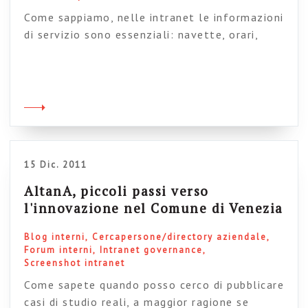
Come sappiamo, nelle intranet le informazioni
di servizio sono essenziali: navette, orari,
mensa, badge, come fare per eccetera eccetera.
E tra le informazioni di servizio rientrano
anche le mappe degli edifici e le varie
indicazioni logistiche, specialmente se
l’azienda ha stabilimenti, capannoni o tanti
edifici all’interno di un campus. In questo
senso promette bene l’ultima […]
15 Dic. 2011
AltanA, piccoli passi verso
l'innovazione nel Comune di Venezia
Blog interni
Cercapersone/directory aziendale
Forum interni
Intranet governance
Screenshot intranet
Come sapete quando posso cerco di pubblicare
casi di studio reali, a maggior ragione se