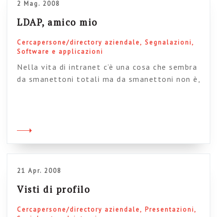
2 Mag. 2008
LDAP, amico mio
Cercapersone/directory aziendale
Segnalazioni
Software e applicazioni
Nella vita di intranet c’è una cosa che sembra
da smanettoni totali ma da smanettoni non è,
ovvero il famoso LDAP, il protocollo che
gestisce le identità e i permessi. Nata come
applicazione infrastrutturale, si è lentamente
emancipata da questo ruolo invisibile e
marginale per diventare una vera e propria
feature che può determinare il […]
21 Apr. 2008
Visti di profilo
Cercapersone/directory aziendale
Presentazioni