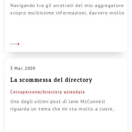
Navigando tra gli arretrati del mio aggregatore
scopro moltissime informazioni, davvero molto
interessanti , che faccio molta fatica ad
assimilare. In questo senso il blog diventa un
ottimo strumento di riflessione e “digestione”
delle tante suggestioni. Sul tema dei profili
personali, in particolare ho trovato delle
segnalazioni interessanti, ad esempio Dorjem
segnala una serie di […]
3 Mar. 2009
La scommessa del directory
Cercapersone/directory aziendale
Uno degli ultimi post di Jane McConnell
riguarda un tema che mi sta molto a cuore,
ovvero l’evoluzione del directory aziendale
verso gli used generated content. Credo anche
io che su questo tema si giochi una scommessa