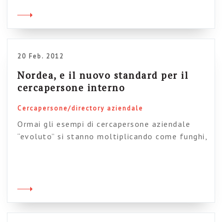
m’interroga, lo so; se volessi spiegarlo a chi
m’interroga, non lo so – Conf. 11, 14,1 […]
20 Feb. 2012
Nordea, e il nuovo standard per il
cercapersone interno
Cercapersone/directory aziendale
Ormai gli esempi di cercapersone aziendale
“evoluto” si stanno moltiplicando come funghi,
e non è più così difficile trovare casi di profili
personali di nuova concezione che vanno a
sostituire le obsolete schede-dipendente. Guy
van Leemput ha riportato recentemente il caso
del gruppo Nordea, emblematico di questa
nuova tendenza. Il caso esprime bene lo stato