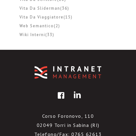
Vita Da Sliderman(36)
Vita Da Viaggiatore(15)
Web Semantico(2)
Wiki Interni(33)
Corso Foronovo, 110
02049 Torri in Sabina (RI)
Telefono/Fax: 0765 62613