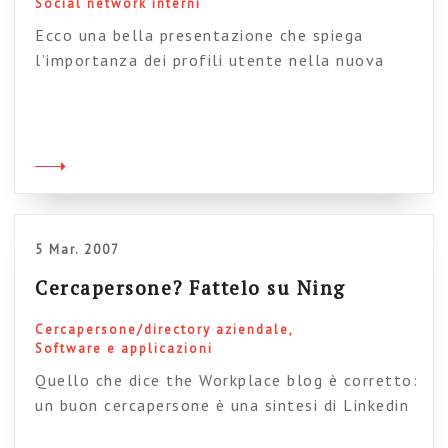
Social network interni
Ecco una bella presentazione che spiega
l’importanza dei profili utente nella nuova
intranet (by Kiwilight). Personalmente,
considero quella dei profili utente una
questione cruciale per traghettare le intranet
verso le nuove frontiere collaborative e il vero
ponte concettuale/operativo che permette di
passare dall’1.0 al 2.0. Insomma, la
scommessa è passare dalla semplice rubrica
5 Mar. 2007
del telefono online […]
Cercapersone? Fattelo su Ning
Cercapersone/directory aziendale
Software e applicazioni
Quello che dice the Workplace blog è corretto:
un buon cercapersone è una sintesi di Linkedin
e di My space. Ma come realizzarlo con gli