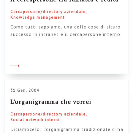
Cercapersone/directory aziendale
Knowledge management
Come tutti sappiamo, una delle cose di sicuro
successo in intranet è il cercapersone interno
(alzi la mano chi non ha qualcosa di simile
sulla sua intranet), ovvero la classica rubrica
telefonica online che consente di trovare i
riferimenti dei colleghi semplicemente
digitando il nominativo. Questa banale
applicazione rappresenta, in genere, una delle
“killer application” […]
31 Gen. 2004
L'organigramma che vorrei
Cercapersone/directory aziendale
Social network interni
Diciamocelo: l’organigramma tradizionale ci ha