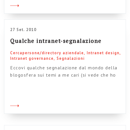
caratteristica standard delle intranet di nuova
generazione e il tema si è spostato
rapidamente da considerazioni di mera
opportunità (e perché mai […]
27 Set. 2010
Qualche intranet-segnalazione
Cercapersone/directory aziendale
Intranet design
Intranet governance
Segnalazioni
Eccovi qualche segnalazione dal mondo della
blogosfera sui temi a me cari (si vede che ho
fatto un po’ di pulizia nel mio aggregatore eh?)
Mark Morrell parla dei meccanismi di
governance per ottenere contenuti di qualità
sulla intranet BT. Molto interessante il
sistema che hanno messo in piedi: ogni pagina
viene automaticamente contrassegnata con
[…]