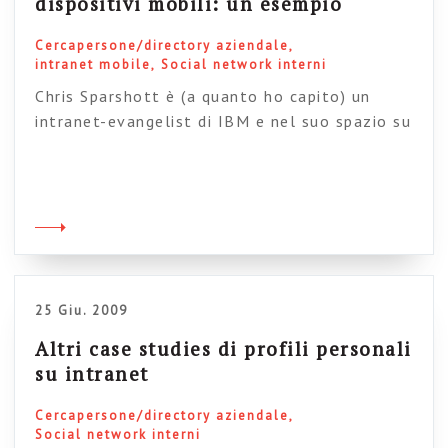
dispositivi mobili: un esempio
Cercapersone/directory aziendale
intranet mobile
Social network interni
Chris Sparshott è (a quanto ho capito) un
intranet-evangelist di IBM e nel suo spazio su
Slideshare pubblica periodicamente delle
piccole finestre sul mondo “Enterprise 2.0” di
big Blue. Vi segnalo in particolare questa
presentazione perché mostra in modo concreto
e chiaro il possibile utilizzo di un social
network tramite mobile devices. Vi consiglio di
[…]
25 Giu. 2009
Altri case studies di profili personali
su intranet
Cercapersone/directory aziendale
Social network interni