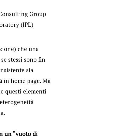
razione) che una
se stessi sono fin
nsistente sia
a
in home page. Ma
he questi elementi
’eterogeneità
a.
n un “vuoto di