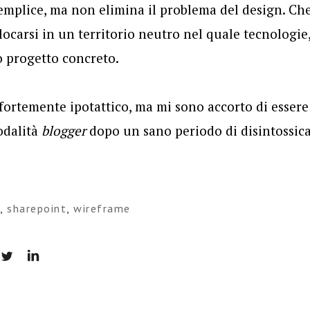
emplice, ma non elimina il problema del design. Ch
locarsi in un territorio neutro nel quale tecnologie
o progetto concreto.
le fortemente ipotattico, ma mi sono accorto di esser
odalità
blogger
dopo un sano periodo di disintossic
n
,
sharepoint
,
wireframe