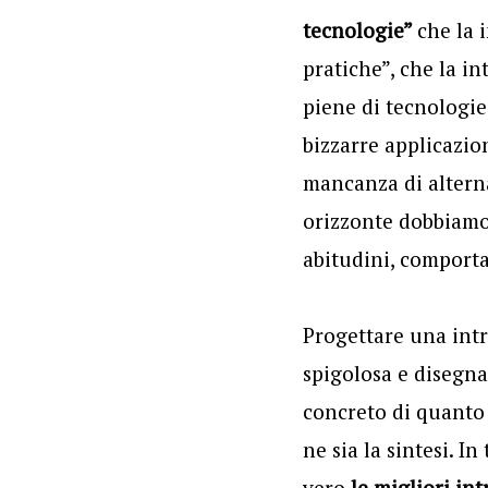
tecnologie”
che la 
pratiche”, che la in
piene di tecnologie 
bizzarre applicazio
mancanza di alterna
orizzonte dobbiamo 
abitudini, comportam
Progettare una intra
spigolosa e disegna
concreto di quanto 
ne sia la sintesi. I
vero
le migliori int