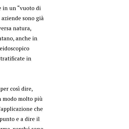
 in un “vuoto di
e aziende sono già
iversa natura,
ntano, anche in
leidoscopico
ratificate in
per così dire,
 in modo molto più
’applicazione che
punto e a dire il
forme, perché sono