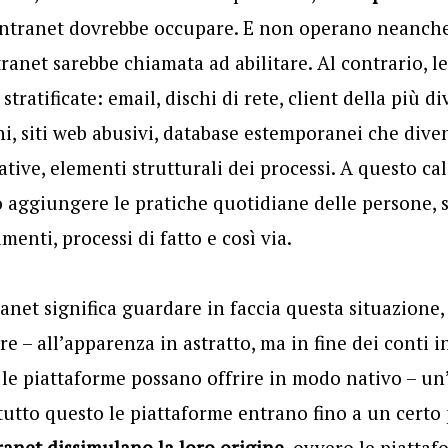
intranet dovrebbe occupare. E non operano neanche
tranet sarebbe chiamata ad abilitare. Al contrario, l
stratificate: email, dischi di rete, client della più d
ni, siti web abusivi, database estemporanei che dive
tive, elementi strutturali dei processi. A questo ca
aggiungere le pratiche quotidiane delle persone, st
enti, processi di fatto e così via.
net significa guardare in faccia questa situazione, 
re – all’apparenza in astratto, ma in fine dei conti
le piattaforme possano offrire in modo nativo – un
n tutto questo le piattaforme entrano fino a un certo 
ranet dissimulano la loro origine
, ovvero le piatta