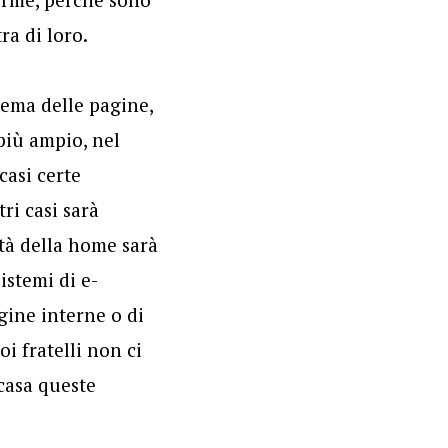
ra di loro.
chema delle pagine,
più ampio, nel
casi certe
ri casi sarà
età della home sarà
istemi di e-
gine interne o di
i fratelli non ci
 casa queste