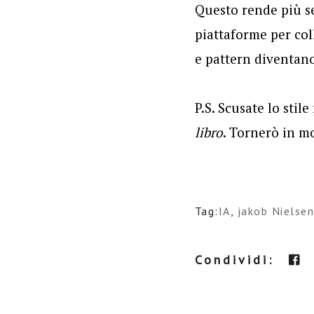
Questo rende più s
piattaforme per col
e pattern diventan
P.S. Scusate lo sti
libro
. Tornerò in m
Tag:
IA
,
jakob Nielse
Condividi: