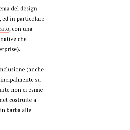
tema del design
 ed in particolare
cato
, con una
rnative che
rprise).
conclusione (anche
rincipalmente su
tuite non ci esime
net costruite a
in barba alle