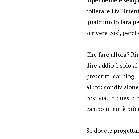
dipendente è sempr
tollerare i fallimen
qualcuno lo farà pe
scrivere così, perché
Che fare allora? R
dire addio è solo a
prescritti dai blog.
aiuto: condivisione 
così via. in questo c
campo in cui è più di
Se dovete progettar