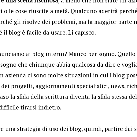
e una scelta rischiosa
, a meno che non siate un’azi
ti o le cose riuscite a metà. Qualcuno aderirà perché 
rché gli risolve dei problemi, ma la maggior parte 
 il blog è facile da usare. Li capisco.
inunciamo ai blog interni? Manco per sogno. Quello
l sogno che chiunque abbia qualcosa da dire e vogli
 In azienda ci sono molte situazioni in cui i blog po
dei progetti, aggiornamenti specialistici, news, ric
aso la sfida della scrittura diventa la sfida stessa de
fficile tirarsi indietro.
e una strategia di uso dei blog, quindi, partire dai 