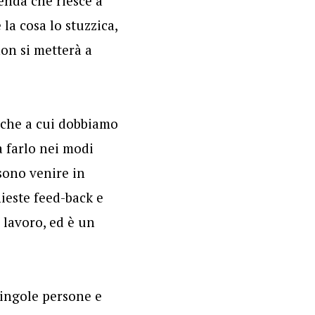
enda che riesce a
la cosa lo stuzzica,
non si metterà a
 che a cui dobbiamo
a farlo nei modi
ssono venire in
hieste feed-back e
l lavoro, ed è un
singole persone e