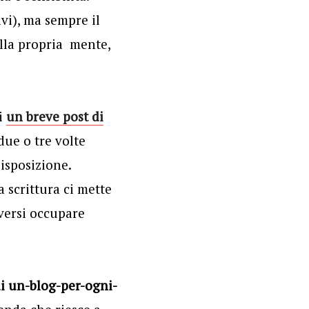
ivi), ma sempre il
ella propria mente,
i
un breve post di
due o tre volte
isposizione.
 scrittura ci mette
versi occupare
di un-blog-per-ogni-