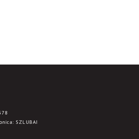
3
578
ronica: SZLUBAI