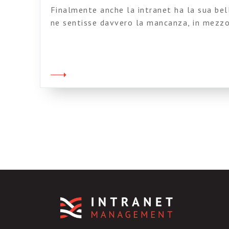
Finalmente anche la intranet ha la sua bel
ne sentisse davvero la mancanza, in mezzo 
proposte che parlano un po’ di tutto. In og
vuoto (diciamo così) sulle intranet ci ha p
noto vendor di soluzioni social per le intra