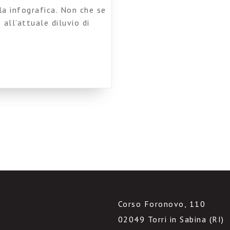
la infografica. Non che se
all’attuale diluvio di
ni caso a colmare il
ensato Socialcast, un
net tradizionali, che […]
Corso Foronovo, 110
02049 Torri in Sabina (RI)