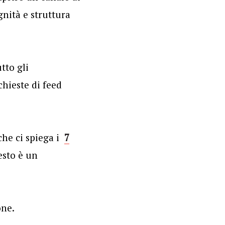
nità e struttura
tto gli
hieste di feed
 che ci spiega i
7
esto è un
one.