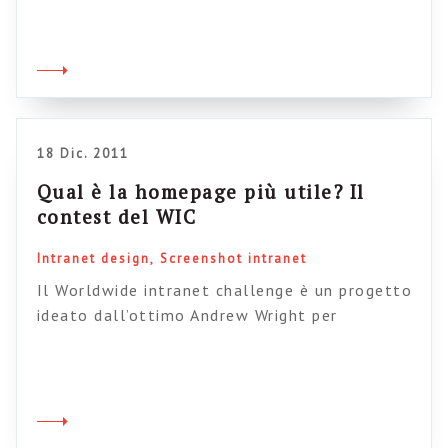
italiano del WIC (Worldwide intranet
Challenge), ovvero un network mondiale di
professionisti delle intranet (ebbene si, c’è
anche il mio nome), animato dall’australiano
Andrew Wright. Lo scopo del network è creare
un […]
18 Dic. 2011
Qual è la homepage più utile? Il
contest del WIC
Intranet design
Screenshot intranet
Il Worldwide intranet challenge è un progetto
ideato dall’ottimo Andrew Wright per
promuovere un benchmark e un confronto
permanente tra professionisti intranet in
tutto il mondo. una delle ultime iniziative è un
contest dedicato alla home page di intranet
ritenuta più utile per le persone che la