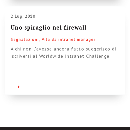
utilizzano. E’ naturalmente un’occasione per
mostrare un po’ […]
2 Lug. 2010
Uno spiraglio nel firewall
Segnalazioni
Vita da intranet manager
A chi non l’avesse ancora fatto suggerisco di
iscriversi al Worldwide Intranet Challenge
(WIC), un gruppo su Linkedin promosso dal
vulcanico Andrew Wright e dedicato
interamente ai temi riguardanti le intranet;
raccoglie moltissimi specialisti internazionali
della materia, le discussioni sono molto
pertinenti e avete modo di entrare in contatto
con temi e problemi comuni in […]