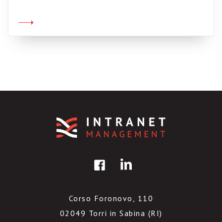
vivrò nei boschi, vestirò pelli d’animale e mi
nutrirò di bacche e radici. Ma forse no.
Corso Foronovo, 110
02049 Torri in Sabina (RI)