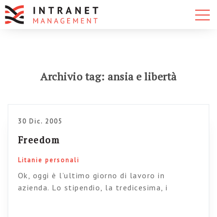
Archivio tag: ansia e libertà
30 Dic. 2005
Freedom
Litanie personali
Ok, oggi è l’ultimo giorno di lavoro in
azienda. Lo stipendio, la tredicesima, i
premietti, l’assicurazione, i buoni pasto…dopo
13 anni mi avevano annoiato: d’ora in avanti