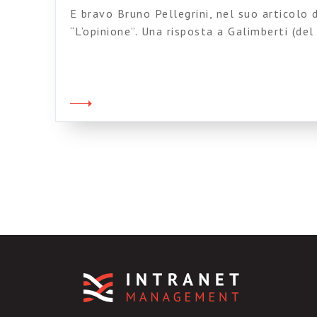
E bravo Bruno Pellegrini, nel suo articolo di
“L’opinione”. Una risposta a Galimberti (del 
vero, non ho letto l’articolo originale) ch
parlare di vecchie e nuove forme di trasmis
riferimenti agli autori citati sono forse dis
inserito Goffmann tra i […]