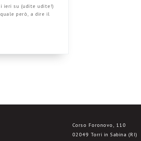
 ieri su (udite udite!)
quale però, a dire il
e diventa occasione per
sione del sapere. I
cutibili (come l’aver
Corso Foronovo, 110
02049 Torri in Sabina (RI)