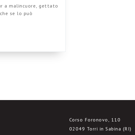
ur a malincuore, gettato
 che se lo può
uardo verso altre
linazione mi consenta
elo di Matteo: “Ma la
Corso Foronovo, 110
02049 Torri in Sabina (RI)