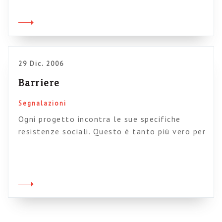
are times when I am tempted to say that all
my clients have the same problems; only the
solutions differ. The best example of this is
when I […]
29 Dic. 2006
Barriere
Segnalazioni
Ogni progetto incontra le sue specifiche
resistenze sociali. Questo è tanto più vero per
progetti web complessi, che spesso vengono
visti come una specie di peste da combattere.
Nel caso del web 2.0 queste barriere si
esprimono sotto forma di dubbi rispetto alla
“correttezza” delle informazioni inserite dai
dipendenti e rispetto alla paura di pericolose
“derive”. […]