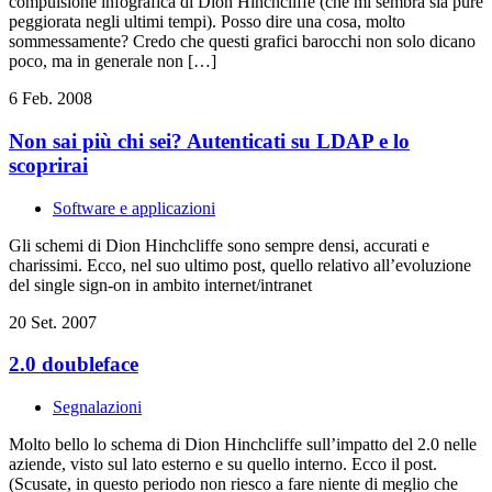
compulsione infografica di Dion Hinchcliffe (che mi sembra sia pure
peggiorata negli ultimi tempi). Posso dire una cosa, molto
sommessamente? Credo che questi grafici barocchi non solo dicano
poco, ma in generale non […]
6 Feb. 2008
Non sai più chi sei? Autenticati su LDAP e lo
scoprirai
Software e applicazioni
Gli schemi di Dion Hinchcliffe sono sempre densi, accurati e
charissimi. Ecco, nel suo ultimo post, quello relativo all’evoluzione
del single sign-on in ambito internet/intranet
20 Set. 2007
2.0 doubleface
Segnalazioni
Molto bello lo schema di Dion Hinchcliffe sull’impatto del 2.0 nelle
aziende, visto sul lato esterno e su quello interno. Ecco il post.
(Scusate, in questo periodo non riesco a fare niente di meglio che