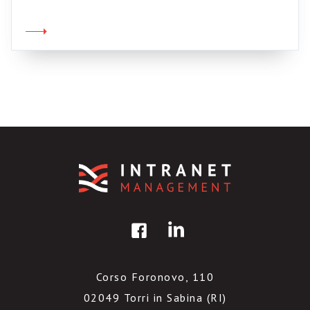
coordinato dal vulcanico Angelo Schiavi. Si
suona assieme, si impara, ci si diverte. It’s only
jazz. Qui cè una notizia completa, con la
programmazione […]
Corso Foronovo, 110
02049 Torri in Sabina (RI)