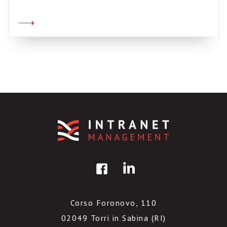
intelligente, passasse inosservato, vorrei dare
il mio contributo alla causa riportando,
testuali, alcuni brevi brani del saggio sui blog
che considero particolarmente significativi.
Prendeteli come un […]
Corso Foronovo, 110
02049 Torri in Sabina (RI)