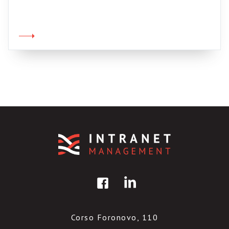
ovvero quella di inserire, spesso a sproposito,
l’aggettivo possessivo “mio” all’interno di
label che di “mio” contengono ben poco (ad
esempio policy generali o informazioni HR).
Alcuni esempi presi dal mio archivio:
Giustamente Alex Manchester invita […]
Corso Foronovo, 110