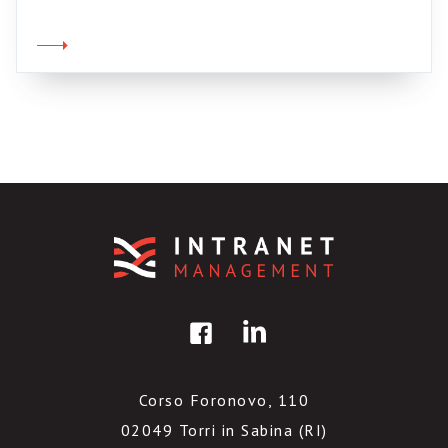
libro corrisponderebbero perfettamente a
quella che De Saussure chiamava la linearità
del segno linguistico, ovvero la sua
disposizione temporale in una successione, la
[…]
Corso Foronovo, 110
02049 Torri in Sabina (RI)