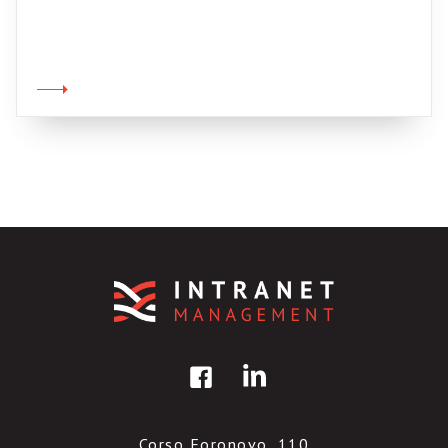
Slideshare pubblica periodicamente delle
piccole finestre sul mondo “Enterprise 2.0” di
big Blue. Vi segnalo in particolare questa
presentazione perché mostra in modo concreto
e chiaro il possibile utilizzo di un social
network tramite mobile devices. Vi consiglio di
[…]
Corso Foronovo, 110