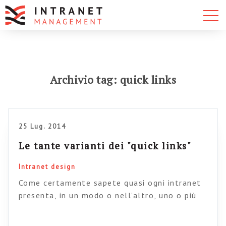
Archivio tag: quick links
25 Lug. 2014
Le tante varianti dei "quick links"
Intranet design
Come certamente sapete quasi ogni intranet
presenta, in un modo o nell’altro, uno o più
box di link rapidi in home page. E’ vero, non si
dovrebbe fare, (appesantisce la pagina e può