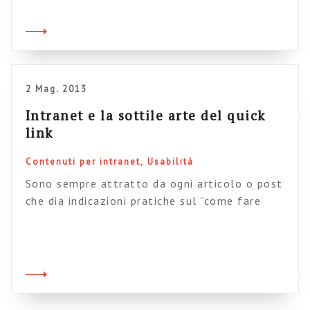
essere segno di incertezze nell’architettura
informativa), ma di fatto questi “quick links” ci
sono (quasi) sempre. Ecco quindi che i tipi di
[…]
2 Mag. 2013
Intranet e la sottile arte del quick
link
Contenuti per intranet
Usabilità
Sono sempre attratto da ogni articolo o post
che dia indicazioni pratiche sul “come fare
qualcosa” in ambito intranet, in special modo
riguardo alla gestione dei contenuti. Per
questo vi segnalo volentieri un recente
articolo di IBF intitolato “La maledizione dei
quick links“, che spiega come gestire i problemi
relativi ad uno dei contenuti più […]