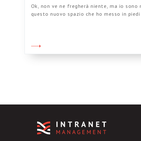
Ok, non ve ne fregherà niente, ma io sono
questo nuovo spazio che ho messo in piedi 
della Franknsteinband, l’orchestra jazz a c
google gruppi, che tutto sommato dà le fu
servono.Per il momento è tutto abbastanz
discussioni, inseriamo i nostri […]