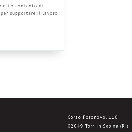
 molto contento di
per supportare il lavoro
ui partecipo. Ho usato
nzionalità che
a fico: abbiamo le nostre
Corso Foronovo, 110
02049 Torri in Sabina (RI)